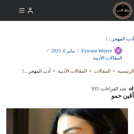
لتجاوز
لى
لمحتوى
أدب المهجر…!
Eywana Wejeye
يناير 6, 2025
المقالات الأدبية
الرئيسية
المقالات
المقالات الأدبية
أدب المهجر…!
عدد القراءات:
935
أڤين
حمو