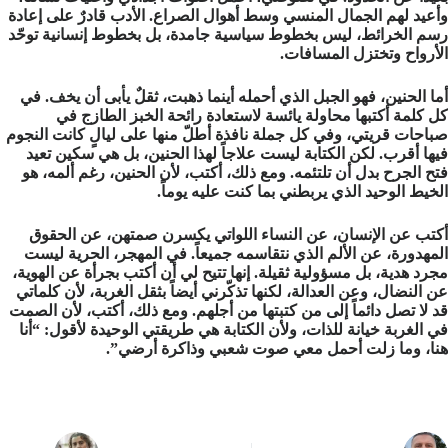
وأعيد لهم الجمال المنسي وسط أهوال الصراع. الأدب قادرٌ على إعادة
رسم الخرائط، ليس بخطوط سياسية جامدة، بل بخطوط إنسانية توحّد
الأرواح وتختزل المسافات.
أما الحنين، فهو الجبل الذي أحمله أينما ذهبت، ثقلٌ يأبى أن يخف. في
كل كلمة أكتبها محاولة يائسة لاستعادة رائحة الخبز الطازج في
صباحات قريتي، وفي كل جملة نافذة أطلّ منها على ليالٍ كانت النجوم
فيها أقرب. لكن الكتابة ليست علاجاً لهذا الحنين، بل هي سكين تعيد
فتح الجرح بدل أن تلتئمه. ومع ذلك، أكتب، لأن الحنين، رغم ألمه، هو
الخيط الوحيد الذي يربطني بما كنت عليه يوماً.
أكتب عن الإنسان، عن النساء اللواتي يكسرن صمتهن، عن الحقوق
المهدورة، عن الألم الذي نتقاسمه جميعاً. في المهجر، الحرية ليست
مجرد هدية، بل مسؤولية ثقيلة. إنها تتيح لي أن أكتب بجرأة عن الهوية،
عن النضال، وعن العدالة، لكنها تذكّرني أيضاً بثقل الغربة، لأن كلماتي
قد لا تصل دائماً إلى من كتبتها من أجلهم. ومع ذلك، أكتب، لأن الصمت
في الغربة خيانة للذات، ولأن الكتابة هي طريقتي الوحيدة لأقول: “أنا
هنا، وما زلت أحمل معي صوت شعبي وذاكرة أرضي”.