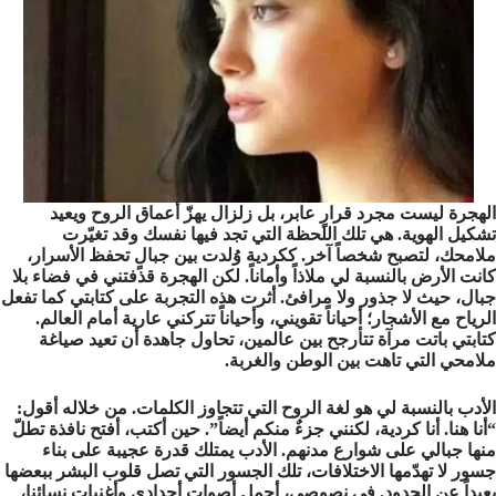
الهجرة ليست مجرد قرارٍ عابر، بل زلزال يهزّ أعماق الروح ويعيد
تشكيل الهوية. هي تلك اللحظة التي تجد فيها نفسك وقد تغيّرت
ملامحك، لتصبح شخصاً آخر. ككردية وُلدت بين جبالٍ تحفظ الأسرار،
كانت الأرض بالنسبة لي ملاذاً وأماناً. لكن الهجرة قذفتني في فضاء بلا
جبال، حيث لا جذور ولا مرافئ. أثرت هذه التجربة على كتابتي كما تفعل
الرياح مع الأشجار؛ أحياناً تقويني، وأحياناً تتركني عارية أمام العالم.
كتابتي باتت مرآة تتأرجح بين عالمين، تحاول جاهدة أن تعيد صياغة
ملامحي التي تاهت بين الوطن والغربة.
الأدب بالنسبة لي هو لغة الروح التي تتجاوز الكلمات. من خلاله أقول:
“أنا هنا. أنا كردية، لكنني جزءٌ منكم أيضاً”. حين أكتب، أفتح نافذة تطلّ
منها جبالي على شوارع مدنهم. الأدب يمتلك قدرة عجيبة على بناء
جسور لا تهدّمها الاختلافات، تلك الجسور التي تصل قلوب البشر ببعضها
بعيداً عن الحدود. في نصوصي، أحمل أصوات أجدادي وأغنيات نسائنا،