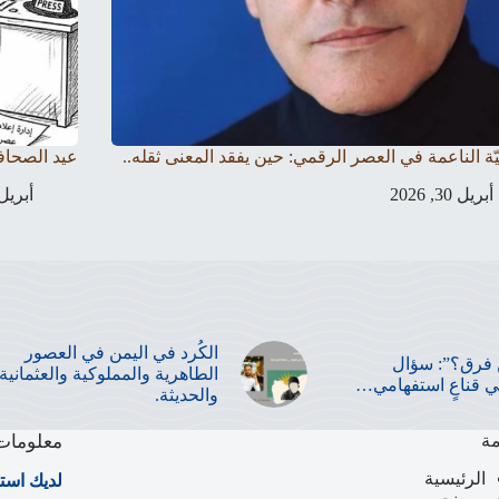
ّة الناعمة في العصر الرقمي: حين يفقد المعنى ثقله..
عيد الصحاف
أبريل 30, 2026
أبريل 23, 26
الكُرد في اليمن في العصور
فرق؟”: سؤال
الطاهرية والمملوكية والعثمانية
 قناعٍ استفهامي…
والحديثة.
مة
معلومات 
الرئيسية
لديك است