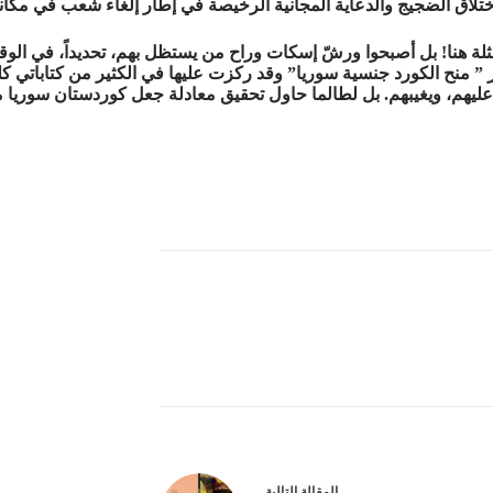
تلاق الضجيج والدعاية المجانية الرخيصة في إطار إلغاء شعب في مكانه
أمثلة هنا! بل أصبحوا ورشّ إسكات وراح من يستظل بهم، تحديداً، في ا
” منح الكورد جنسية سوريا” وقد ركزت عليها في الكثير من كتاباتي كل
ليهم، ويغيبهم. بل لطالما حاول تحقيق معادلة جعل كوردستان سوريا م
ال
مقالة
التالية