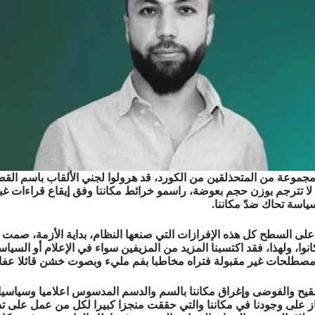
موعة من المتحذلقين من الكورد، قد هرولوا لجني الألقاب باسم القضية ا
 لا تترجم بوزن حجم بعوضة، راسمو خرائط مكاننا وفق إيقاع قراءات غ
اسة تحاك ضدّ مكاننا.
السطح كل هذه الإفرازات التي صنعها النظام، بداية الأزمة، صمت واف
ا، ولهذا، فقد اكتسبنا المزيد من المزيفين سواء في الإعلام أو السياس
ام مصطلحات غير مقبولة فتراه مخاطبا بفم مليء وبصوت خشن قائلا عفا
يح والفوضى وإغراق مكاننا بالسم والدسم المدسوس اعلاميا وسياسي
هاز على وجودنا في مكاننا والتي حققت منجزا كبيرا لكل من عمل على 