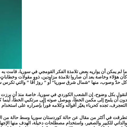
ما لم يمكن أن يواريه بعض تلامذة الفكر القومجي في سوريا، قامت به مج
كأن هؤلاء وخاصة بعد أن صاروا تلامذة مزاودين، ذوو مقولات وخطاباتٍ
كل حدّ وصوب، منها “شمال شرق سوريا” أو ” روژ آڤا ” والتي تكرس سي
لنقول بكل وضوح، إن الشعب الكوردي في سوريا، خاصة منذ أن برزت على 
دون أن يلمح إلى مكمن الخطأ، ويوصل صوته إلى مرتكبي الخطأ، أينما كانو
التعجرف، تجده كحرباء يغيّر أقواله وكلامه فوراً بإصراره على استخد
تطرقت في أكثر من مقال عن حالة كوردستان سوريا وسط حالة من الق
والداني للكبير والصغير، واستخدام مصطلحات دخيلة، الهدف منها الإج