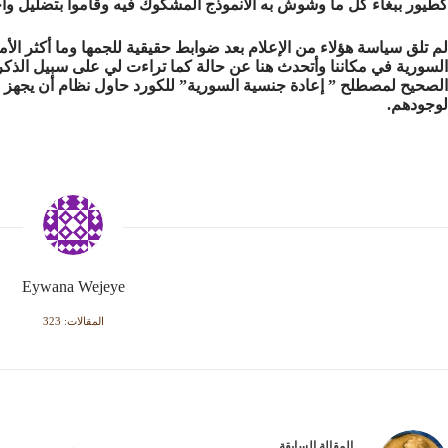
كطيور ببغاء كل ما وشوش به الانموذج المشكوك فيه وقاموا بتضليل واخ
لم تلق سياسة هؤلاء من الإعلام بعد ضوابط حقيقية للجمها وما أكثر ال
السورية في مكاننا وأتحدث هنا عن حالة كما تراءت لي على سبيل الذكر 
الصحيح لمصطلح ” إعادة جنسية السورية” للكورد حاول نظام أن يجهز ع
لوجودهم.
Eywana Wejeye
المقالات: 323
ال
مقالة
السابقة