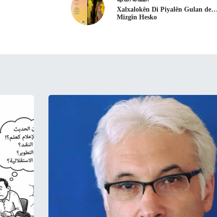
Xalxalokên Di Piyalên Gulan de
Mizgîn Hesko