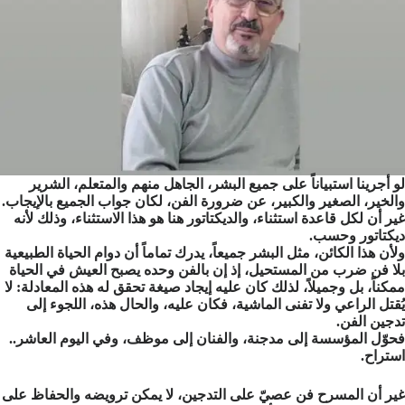
لو أجرينا استبياناً على جميع البشر، الجاهل منهم والمتعلم، الشرير
والخير، الصغير والكبير، عن ضرورة الفن، لكان جواب الجميع بالإيجاب.
غير أن لكل قاعدة استثناء، والديكتاتور هنا هو هذا الاستثناء، وذلك لأنه
ديكتاتور وحسب.
ولأن هذا الكائن، مثل البشر جميعاً، يدرك تماماً أن دوام الحياة الطبيعية
بلا فن ضرب من المستحيل، إذ إن بالفن وحده يصبح العيش في الحياة
ممكناً، بل وجميلاً، لذلك كان عليه إيجاد صيغة تحقق له هذه المعادلة: لا
يُقتل الراعي ولا تفنى الماشية، فكان عليه، والحال هذه، اللجوء إلى
تدجين الفن.
فحوّل المؤسسة إلى مدجنة، والفنان إلى موظف، وفي اليوم العاشر..
استراح.
غير أن المسرح فن عصيّ على التدجين، لا يمكن ترويضه والحفاظ على