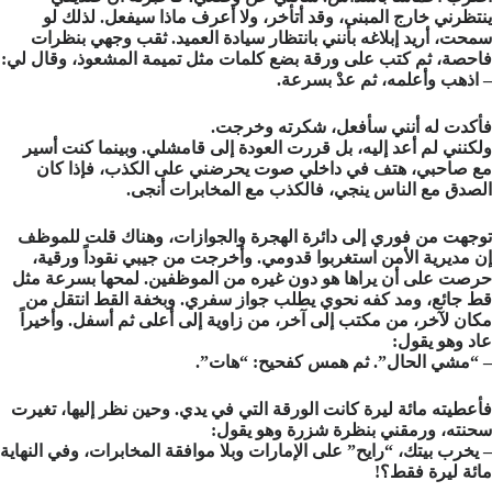
ينتظرني خارج المبنى، وقد أتأخر، ولا أعرف ماذا سيفعل. لذلك لو
سمحت، أريد إبلاغه بأنني بانتظار سيادة العميد. ثقب وجهي بنظرات
فاحصة، ثم كتب على ورقة بضع كلمات مثل تميمة المشعوذ، وقال لي:
– اذهب وأعلمه، ثم عدْ بسرعة.
فأكدت له أنني سأفعل، شكرته وخرجت.
ولكنني لم أعد إليه، بل قررت العودة إلى قامشلي. وبينما كنت أسير
مع صاحبي، هتف في داخلي صوت يحرضني على الكذب، فإذا كان
الصدق مع الناس ينجي، فالكذب مع المخابرات أنجى.
توجهت من فوري إلى دائرة الهجرة والجوازات، وهناك قلت للموظف
إن مديرية الأمن استغربوا قدومي. وأخرجت من جيبي نقوداً ورقية،
حرصت على أن يراها هو دون غيره من الموظفين. لمحها بسرعة مثل
قط جائع، ومد كفه نحوي يطلب جواز سفري. وبخفة القط انتقل من
مكان لآخر، من مكتب إلى آخر، من زاوية إلى أعلى ثم أسفل. وأخيراً
عاد وهو يقول:
– “مشي الحال”. ثم همس كفحيح: “هات”.
فأعطيته مائة ليرة كانت الورقة التي في يدي. وحين نظر إليها، تغيرت
سحنته، ورمقني بنظرة شزرة وهو يقول:
– يخرب بيتك، “رايح” على الإمارات وبلا موافقة المخابرات، وفي النهاية
مائة ليرة فقط؟!