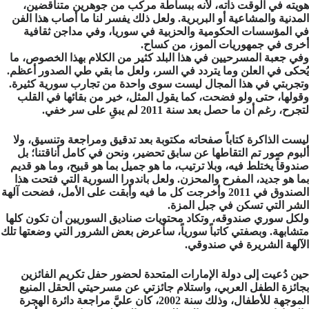
هويته في الوقت ذاته، لأنه ببساطة مركب من جوهرين متناقضين،
المدنية والمشاعية أو البربرية. ولعل ذلك يفسر لنا ما أصاب هذا الفن
في المؤسسات الحكومية والحزبية في سوريا، وفي مداجن ثقافية
أخرى في جمهوريات الموز، من كساح.
وفي جعبة المسرحيين في هذا البلد كثير من الكلام بهذا الخصوص، ما
يُحكى في العلن وما يتردد في السر، ولعل ما بقي طي الصدور أعظم.
وتجربتي في هذا المجال ليست سوى واحدة من تجارب سورية كثيرة.
وقولها، حتى ولو فضحت، كما يقول المثل، خير من بقائها في القلب
لتجرح، رغم أن ما حصل بعد سنة 2011 لم يبقِ على سر خفي.
ليست الذاكرة كتاباً صفحاته مكتوبة بعد تدقيق ومراجعة وتنسيق، ولا
ألبوم صور تم التقاطها عن سابق تحضير، ونحن في كامل أناقتنا؛ بل
صندوقاً يختلط فيه، وبلا ترتيب، ما هو جميل بما هو قبيح، وما هو قديم
بما هو جديد، المفرح والمحزن. ولعل باندورا السورية التي فتحت هذا
الصندوق في 2011 وأخرجت كل ما فيه وأبقت على الأمل، فضحت آلهة
الشر التي تسكن في جبل المزة.
ولكل سوري صندوقه، وتكاد محتويات صناديق السوريين أن تكون كلها
متشابهة. وبصفتي كاتباً سورياً، سأعرض بعض الشرور التي وضعتها تلك
الآلهة الشريرة في صندوقي.
حين دُعيت إلى دولة الإمارات المتحدة لحضور حفل تكريم الفائزين
بجائزة الطفل العربي، واستلام جائزتي عن مسرحيتي الحقل المنيع
الموجهة للأطفال، وذلك سنة 2002، كان عليَّ مراجعة دائرة الهجرة