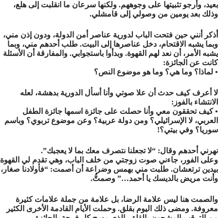
بعيد، وأرجو تثبيتها على وجوههم. ولكنها سرعان ما انقلبت إلى هلع،
وذلك بعد يومين من وصولي إلى قامشلي.
أذكر أنني حين فتحت الباب لدورية عناصر أمن الدولة، ودون إذن مني،
وبما يشبه الاقتحام، دخل عناصرها إلى البيت. طلب أحدهم مني، وبما
يشبه الأمر، أن نعد لهم القهوة. وبدأوا باستجوابي. والمفارقة أن الأسئلة
كانت عن الجائزة:
• لماذا؟ وما هي؟ وما هو موضوع النص؟
لا أعرف كيف حدث أن علا صوتي وأنا أسأل الدورية بدهشة، لعله
الانتشاء بالفوز:
• كيف تحققون معي وأنا حصلت على جائزة اسمها جائزة الطفل
العربي، لا الإسرائيلي؟ ومن دولة عربية؟ وعن موضوع تربوي؟ وباسم
سوريا؟ وفي بيتي؟!
نهرني أحدهم وقال: “لا تجعلنا نتصرف معك بما لا يعجبك”.
وعلى الفور، جاءني صوت زوجتي من خلف الباب، وهي تقدم لي القهوة
بيدين ترتعشان. طلبت مني بهمس وضراعة أن أصمت: “فأولادنا صغار،
وأنت مريض بالديسك يا أحمد…” وصمتُّ.
والصمت هنا ليس علامة الرضا، بل علامة من جملة علامات كثيرة
معروفة. ومضى ذلك اليوم بقلق. وحملت الأيام القادمة الأخرى الكثير
من الترقب المشحون بالقلق، الذي مسح كل فرحة بالجائزة.