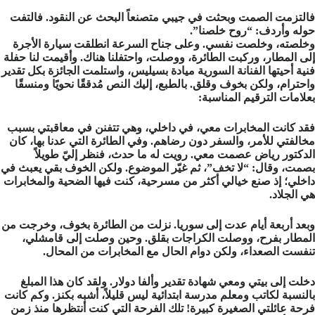
فالتزمت الصمت وبحثت في جيبي متصنعاً البحث عن النقود. فالتفت
حوله وأردف: “روح خلصنا”.
وخلصته، وخلصت نفسي. وعلى جناح السرعة انطلقت سيارة الأجرة
إلى المطار، وركبت الطائرة، ووصلت، واحتفلنا هناك. وأقيمت لنا حفلة
فنية أحيتها الفنانة السورية ميادة بسيليس، واستلمت الجائزة بكل تقدير
واحترام، ولكن بخوف وقلق. بالطبع، إليك النص مُدققًا نحويًا ومنسقًا
بعلامات الترقيم المناسبة:
فقد كانت المخابرات معي، في داخلي، وهي تتفنن في معاقبتي بسبب
مخالفتي للأمر، والسفر دون رضاهم. وفي الطائرة التي عدنا بها، كان
الدكتور رياض عصمت معي. رويت له ما حدث، فنظر إليّ طويلاً
بصمت، وقال: “لا تخف”، ثم غيّر الموضوع. ولكن الخوف بقي يعبث في
داخلي؛ إذ صنع خيالي أكثر من مسرحية، كنت فيها الضحية والمخابرات
هي الجلاد.
وبعد أربعة أيام عدت إلى سوريا. نزلت من الطائرة بخوف، وخرجت من
المطار بفرح، ووصلت الكراجات بقلق. وحين وصلت إلى قامشلي،
تنفست الصعداء، ولكن دوام الحال مع المخابرات من المحال.
دخلت إلى بيتي ومعي شهادة تقدير وألفا دولار. ولقد كان هذا المبلغ
بالنسبة لكاتب ومعلم مدرسة ابتدائية ليس قليلاً، أشبه بكنز. وكم كانت
فرحة عائلتي الصغيرة كبيرة! تلك الفرحة التي كنت أنتظرها منذ زمن