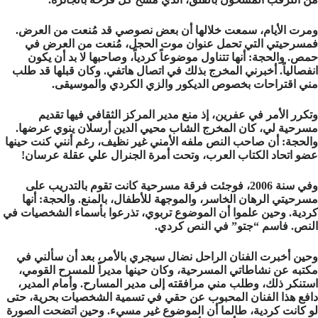
ومرت الأيام، سمعت خلالها أن بعض نصوصي قد مُنعت من العرض.
فمسرحيتي التي تحمل عنوان موت الحجل، مُنعت من العرض في
حمص. والحجة: أنها تتناول موضوعاً كردياً، وصاحبها لا بد أن يكون
انفصالياً. أخبرني المخرج بذلك في اتصال هاتفي. وكان قبلها قد طلب
مني اقتراحات بخصوص الديكور والزي الكردي والموسيقى.
وتكرر الأمر في عفرين، إذ منع مدير المركز الثقافي فيها تقديم
مسرحية لي، كان المخرج الشاب محيي الدين أرسلان ينوي عرضها.
والحجة: أن صاحب النص ملفه الأمني غير نظيف، رغم أنني كنت حينها
عضو اتحاد الكتاب العرب، وتحت أمرة الجنرال علي عقلة عرسان!
وفي سنة 2006، فوجئت فرقة مسرحية كانت تقوم بالتدريب على
مسرحيتي الرهان الخاسر، والموجهة للأطفال، بالمنع. والحجة: أنها
كردية. وحين علموا أن الموضوع تربوي، تذرعوا بأسماء الشخصيات في
النص. فاسم “جتو” في النص كردي.
وحين أخبرت الفنان الراحل نضال سيجري بالأمر، بعد أن سألني في
مكتبه عن نشاطاتي المسرحية، وكان حينها مديراً للمسرح القومي،
استنكر ذلك، وطلب مني مرافقته إلى مدير المسارح. وأمام المدير،
دافع هذا الفنان المحبوب عن حقي في تسمية الشخصيات بحرية، حتى
لو كانت كردية، طالما أن الموضوع غير مسيء. وحين اتضحت الصورة