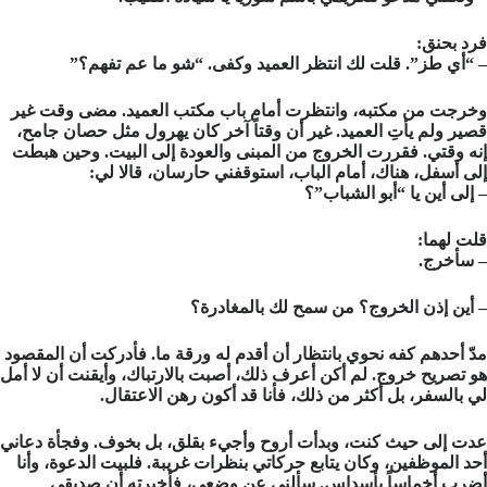
فرد بحنق:
– “أي طز”. قلت لك انتظر العميد وكفى. “شو ما عم تفهم؟”
وخرجت من مكتبه، وانتظرت أمام باب مكتب العميد. مضى وقت غير
قصير ولم يأتِ العميد. غير أن وقتاً آخر كان يهرول مثل حصان جامح،
إنه وقتي. فقررت الخروج من المبنى والعودة إلى البيت. وحين هبطت
إلى أسفل، هناك، أمام الباب، استوقفني حارسان، قالا لي:
– إلى أين يا “أبو الشباب”؟
قلت لهما:
– سأخرج.
– أين إذن الخروج؟ من سمح لك بالمغادرة؟
مدّ أحدهم كفه نحوي بانتظار أن أقدم له ورقة ما. فأدركت أن المقصود
هو تصريح خروج. لم أكن أعرف ذلك، أصبت بالارتباك، وأيقنت أن لا أمل
لي بالسفر، بل أكثر من ذلك، فأنا قد أكون رهن الاعتقال.
عدت إلى حيث كنت، وبدأت أروح وأجيء بقلق، بل بخوف. وفجأة دعاني
أحد الموظفين، وكان يتابع حركاتي بنظرات غريبة. فلبيت الدعوة، وأنا
أضرب أخماساً بأسداس. سألني عن وضعي، فأخبرته أن صديقي