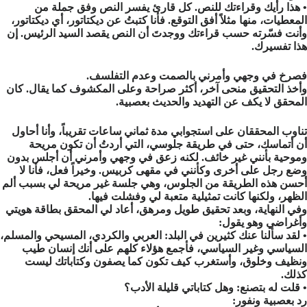
• هذا رأيك وقراءتك للنص. كل قارئ يفسر النص وفق جملة من
المعطيات، منها مثلاً أفق التوقع. فأنا كتبتُ عن ديكتاتور، أي ديكتاتور،
وأنت فسّرته حسب قراءتك ووجدتَ أن النص يقصد السيد الرئيس. إن
هذا تفسيرك.
فصرخ في وجهي وأمرني بالصمت وعدم التفلسف.
وأخذ التحقيق منحى آخر، أكثر صراحة وعلى المكشوف كما يقال. كان
المحقق لا يكف عن التهديد والحديث بعصبية.
تناوب المحققان على استجوابي مدة ثماني ساعات تقريباً، وأنا أحاول
أن أتماسك، حتى في طريقة جلوسي، التي أردتُ أن تكون مريحة
وموحية بأنني غير خائف. لكنه زعق في وجهي وأمرني أن أجلس بدون
وضع رجل على أخرى وكأنني في مقهى كربيس. وخيراً فعل، فأنا لا
أحسن هذه الطريقة من الجلوس، وهي جلسة غير مريحة لي بسبب ألم
الظهر، ولكنها كانت تمثيلية متعبة لي وفشلت فيها.
وفي النهاية، وبعد تحقيق طويل ومرهق، أعاد لي المحقق بطاقة هويتي
وأغراضي وهو يقول:
• لقد سألنا عنك كثيرين في البلد: العربي والكردي، المسيحي والمسلم،
السياسي وغير السياسي، فأجمع هؤلاء كلهم على أنك إنسان طيب
ونظيف وخلوق، وأستغرب كيف تكون كما يصفون وكتاباتك ليست
كذلك.
• قلت له بتصنع: وهل كتاباتي قليلة الأدب؟
رد بعصبية ونفور: