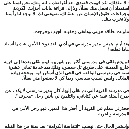
• لا تتفذلك. لقد فهمت قصدي. خذ أغراضك والله معك. نحن لسنا على
استعداد أن نجعل منك بطلًا، ولا إلى قراءة بيانات أحزابك الكردية
وجماعات حقوق الإنسان عن اعتقالك. نصيحتي لك: لا توجع لنا رأسنا
ولا تخرب بيتك.
تناولت بطاقة هويتي وهاتفي وحقيبة الجيب وخرجت.
بعد أيام، همس مدير مدرستي في أذني: لقد دوخنا الأمن عنك يا أستاذ.
ماذا فعلت؟
لم يدم بقائي في مدرستي أكثر من شهرين، ليتم نقلي بعدها إلى قرية
خارج المدينة، على طريق تل حميس، وذلك بعد خدمة ثماني عشرة
سنة في مدرستي الواقعة في الحي الذي أسكن فيه، وبحجة زيادة
الملاك، وليس لسبب سياسي، ربما كي لا يصنعوا مني بطلًا.
في مدرسة القرية التي تم نقلي إليها، كان مدير مدرستي لا يكف عن
طرح أسئلة غبية عن كتاباتي، والتلميح لي بأنني رجل “بيخوف”.
فحذرني معلم في القرية أن أحذر هذا المدير، فهو رجل الأمن في
المدرسة والقرية.
واستمر الحال حتى نهضت “انتفاضة الكرامة” بعد سنة من هذا الفيلم