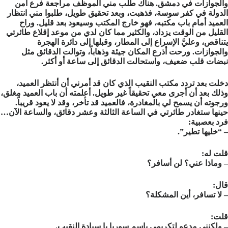
والجوازات في دمشق. هناك طلب مني الموظف مراجعة فرع أمن
الدولة في كفر سوسة، فذهبت، وبعد تحقيق طويل، طلبوا مني انتظار
العميد أمام باب مكتبه، فهو خارج المكتب وسيعود بعد قليل. وراح
القليل من الوقت يزداد، والكثير مما كان لدي من موعد إقلاع طائرتي
يتناقص، وعليَّ الإسراع إلى المطار، وقبلها إلى دائرة الهجرة
والجوازات. ورحت أذرع المكان جيئة وذهاباً، وتوالت الدقائق مثل
نبضات قلب ضعيف، واستحالت الدقائق إلى ساعة أو أكثر.
دخلت بعد تردد مكتب النقيب الذي كان قد أمرني أن أنتظر العميد،
وذلك بعد أن أجرى معي تحقيقاً غير طويل. أعلمته أن باب العميد مغلق،
ورجوته أن يسمح لي بالمغادرة، فالعميد قد تأخر، وقد لا يعود قريباً.
حينها ستغادر طائرتي في الساعة الثالثة وعشر دقائق، والساعة الآن…
فرد بعصبية:
– “خليها تطير”.
قلت له:
– وماذا عني؟ لن أسافر؟
قال:
– لا تسافر، أين المشكلة؟
قلت:
– ولكنني مدعو لتكريمي باسم سوريا يا سيادة النقيب.