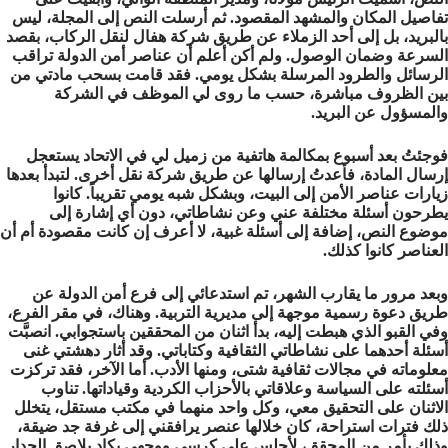
تفاصيل المكان والمشهد المقصود. ثم أرسلت النص إلى المجلة، ليس
بالبريد، بل إلى أحد الزملاء عن طريق شركة هفال لنقل الركاب، بقصد
السرعة وضمان الوصول. ولم أكن أعلم أن عناصر أمن الدولة تراقب
الرسائل والطرود المرسلة بشكل يومي. فقد قامت بسحب مادتي من
بين الظروف مباشرة، حسب ما روى لي الموظف في الشركة
والمسؤول عن البريد.
فوجئتُ بعد أسبوع بمكالمة هاتفية من زميل لي في الاتحاد يستعجل
إرسال المادة، فأعدتُ إرسالها عن طريق شركة نقل أخرى. لتبدأ بعدها
زيارات عناصر الأمن إلى البيت، وبشكل شبه يومي تقريباً. كانوا
يطرحون أسئلة مختلفة عني وعن نشاطاتي، دون أي إشارة إلى
موضوع النص، إضافة إلى أسئلة غبية، لا أعرف إن كانت مقصودة أم أن
العناصر كانوا كذلك.
وبعد مرور ما يقارب الشهر، تم استدعائي إلى فرع أمن الدولة عن
طريق دعوة رسمية موجهة إلى مديرية التربية. وهناك، في مقر الفرع،
وفي القبو الذي هبطت إليه، بدأ اثنان من المحققين باستجوابي. انصبَّت
أسئلة أحدهما على نشاطاتي الثقافية وكتاباتي. وقد أثار دهشتي غنى
معلوماته في مجالات ثقافية شتى، ومنها الأدب. أما الآخر، فقد تركزت
أسئلته على السياسة وعلاقاتي بالأحزاب الكردية وقياداتها. تناوب
الاثنان على التحقيق معي، وكل واحد منهما في مكتب مستقل، يتخلل
ذلك فترات استراحة، كان خلالها عنصر يرافقني إلى غرفة جد ضيقة،
وذلك بأمر من المحقق، لأجلس على كرسي ووجهي يكاد يلاصق الجدار.