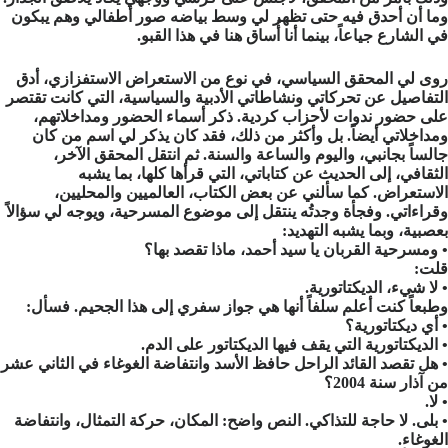
وما أن أحدق فيه حتى تظهر لي وسط بياضه صور أطفالي وهم يبكون
في الشارع جياعاً، بينما أنا أُساق هنا في هذا القبو.
روى لي المحقق السياسي، في نوع من الاستعراض الاستفزازي، أدق
التفاصيل عن تحركاتي ونشاطاتي الأدبية والسياسية، التي كانت تقتصر
على حضور ندوات لأحزاب كردية. ذكر أسماء الحضور ومداخلاتهم،
ومداخلاتي أيضاً. بل وأكثر من ذلك، فقد كان يذكر لي اسم من كان
جالساً بجانبي، واليوم والساعة والسنة. ثم انتقل المحقق الآخر،
الثقافي، إلى الحديث عن كتاباتي، التي قرأها كلها، بما يشبه
الاستعراض. كما سألني عن بعض الكتاب، العالميين والمحليين،
وقراءاتي. وفجأة وجدتُه ينتقل إلى موضوع المسرحية، ويوجه لي سؤالاً
بعصبية، وبما يشبه التهديد:
• ومسرحية القربان يا سيد أحمد، ماذا تقصد بها؟
قلت:
• لا شيء، الديكتاتورية.
وطبعاً كنت أعلم سلفاً أنها هي جواز سفري إلى هذا الجحيم. فسأل:
• أي ديكتاتورية؟
• الديكتاتورية التي يقف فيها الديكتاتور على الدم.
• هل تقصد القائد الراحل حافظ الأسد وانتفاضة الغوغاء في الثاني عشر
من آذار سنة 2004؟
• لا.
• بلى. لا حاجة للتذاكي. النص واضح: المكان، حركة التمثال، وانتفاضة
الغوغاء.