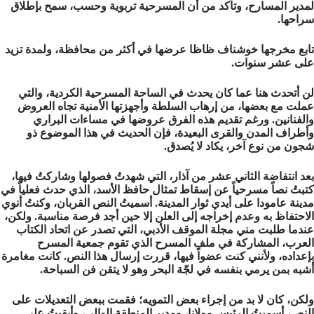
لمدير المسارح، وتأكد من أن المسرحية تربوية وحسب، سمح بإطلاق
سراحها.
تابع مخرجها خوشناف ظاظا عرضها في أكثر من محافظة، ولمدة تزيد
على عشر سنوات.
لن أتحدث هنا عما كان يحدث في الساحة المسرحية الكردية، والتي
عملت مع بعضها، من إرهاب السلطة وأجهزتها الأمنية تجاه العروض
والفنانين. ورغم تقديم هذه الفرق عروضها في مساءات البراري
وأطراف المدن والقرى البعيدة، فإن الحديث في هذا الموضوع ذو
شجون من نوع آخر، يكاد لا يُصدق.
بعد انتفاضة الثاني عشر من آذار، التي شهدتُ فصولها وشاركتُ فيها،
كتبتُ نصاً مسرحياً عن إسقاط تمثال حافظ الأسد، الذي حدث فعلياً في
مدينة عامودا على أيدي ثوار المدينة. أسميتُ النص القربان، وكنتُ أنوي
الاحتفاظ به وعدم إخراجه إلى العلن إلا حين أجد فرصة مناسبة. ولكن،
عندما طلبت مني مجلة الموقف الأدبي، التي تصدر عن اتحاد الكتاب
العرب، المشاركة في ملف المسرح الذي تقوم جمعية المسرح
بإعداده، ولأنني كنت عضواً فيها، قررت إرسال هذا النص. كانت مغامرة
أشبه بمن يرمي بنفسه في لجّة البحر وهو لا يتقن فن السباحة.
ولكن، كان لا بد من إجراء بعض التمويه؛ فقمت ببعض التعديلات على
النص، أسميتُ الرئيس مولانا، ومدير المنطقة الوالي، وأبقيتُ على