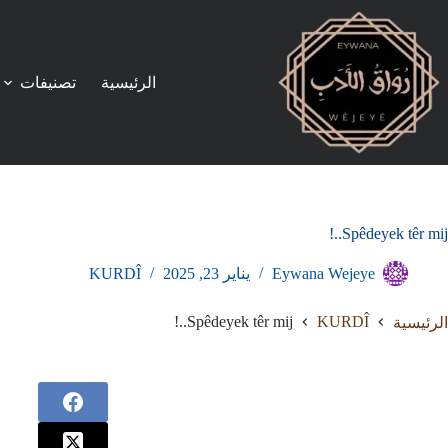
لتجاوز
لى
لمحتوى
الرئيسية
تصنيفات
Spêdeyek têr mij..!
Eywana Wejeye
يناير 23, 2025
KURDÎ
Spêdeyek têr mij..!
KURDÎ
الرئيسية