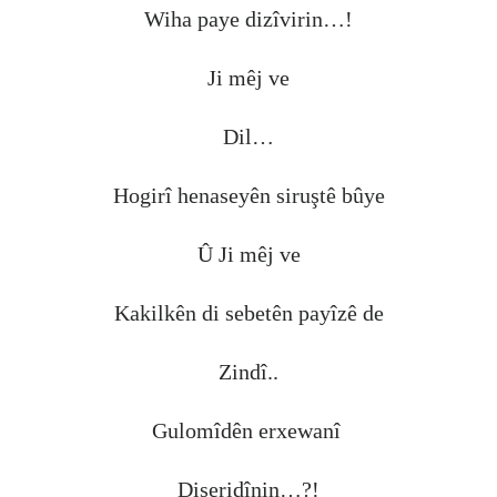
Wiha paye dizîvirin…!
Ji mêj ve
Dil…
Hogirî henaseyên siruştê bûye
Û Ji mêj ve
Kakilkên di sebetên payîzê de
Zindî..
Gulomîdên erxewanî
Diseridînin…?!