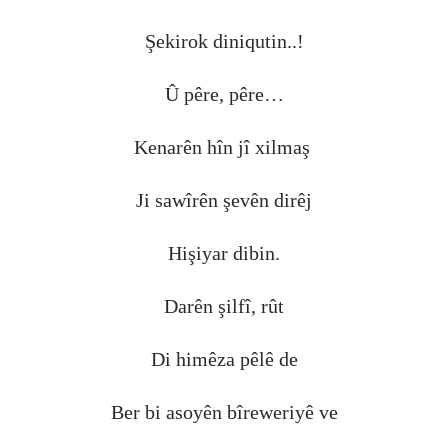
Şekirok diniqutin..!
Û pêre, pêre…
Kenarên hîn jî xilmaş
Ji sawîrên şevên dirêj
Hişiyar dibin.
Darên şilfî, rût
Di himêza pêlê de
Ber bi asoyên bîreweriyê ve