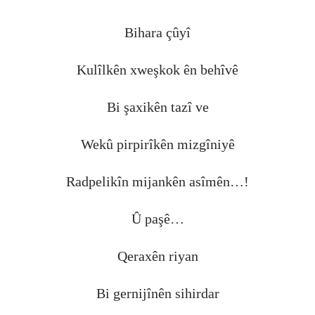
Bihara çûyî
Kulîlkên xweşkok ên behîvê
Bi şaxikên tazî ve
Wekû pirpirîkên mizgîniyê
Radpelikîn mijankên asîmên…!
Û paşê…
Qeraxên riyan
Bi gernijînên sihirdar