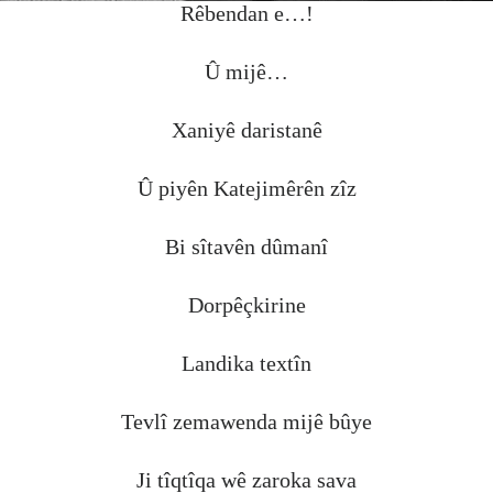
Rêbendan e…!
Û mijê…
Xaniyê daristanê
Û piyên Katejimêrên zîz
Bi sîtavên dûmanî
Dorpêçkirine
Landika textîn
Tevlî zemawenda mijê bûye
Ji tîqtîqa wê zaroka sava