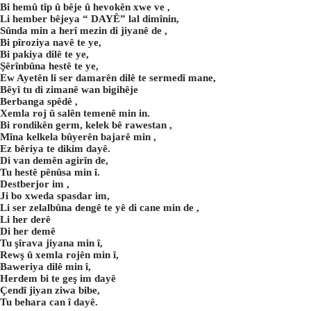
Bi hemû tîp û bêje û hevokên xwe ve ,
Li hember bêjeya “ DAYÊ” lal dimînin,
Sûnda min a herî mezin di jiyanê de ,
Bi pîroziya navê te ye,
Bi pakiya dilê te ye,
Şêrînbûna hestê te ye,
Ew Ayetên li ser damarên dilê te sermedî mane,
Bêyî tu di zimanê wan bigihêje
Berbanga spêdê ,
Xemla roj û salên temenê min in.
Bi rondikên germ, kelek bê rawestan ,
Mîna kelkela bûyerên bajarê min ,
Ez bêriya te dikim dayê.
Di van demên agirîn de,
Tu hestê pênûsa min î.
Destberjor im ,
Ji bo xweda spasdar im,
Li ser zelalbûna dengê te yê di cane min de ,
Li her derê
Di her demê
Tu şîrava jiyana min î,
Rewş û xemla rojên min î,
Baweriya dilê min î,
Herdem bi te geş im dayê
Çendî jiyan ziwa bibe,
Tu behara can î dayê.