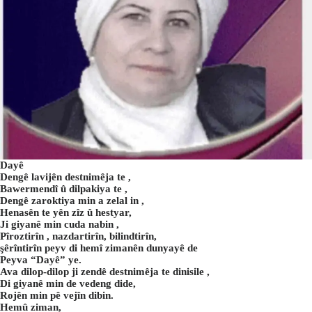
Dayê
Dengê lavijên destnimêja te ,
Bawermendî û dilpakiya te ,
Dengê zaroktiya min a zelal in ,
Henasên te yên zîz û hestyar,
Ji giyanê min cuda nabin ,
Pîroztirîn , nazdartirîn, bilindtirîn,
şêrîntirîn peyv di hemî zimanên dunyayê de
Peyva “Dayê” ye.
Ava dilop-dilop ji zendê destnimêja te dinisile ,
Di giyanê min de vedeng dide,
Rojên min pê vejîn dibin.
Hemû ziman,