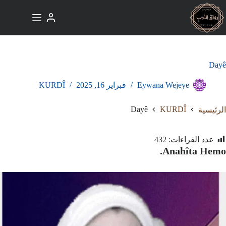
لتجاوز
لى
لمحتوى
Dayê
Eywana Wejeye
فبراير 16, 2025
KURDÎ
Dayê
KURDÎ
الرئيسية
عدد القراءات:
432
Anahîta Hemo.