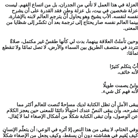
العزلة في هذا العمل لا تأتي من الجدران، بل من اتساع الفهم. ليست
عزلة شخصين في بيت، بل عزلة وطنٍ فقد القدرة على أن يشرح
نفسه لنفسه. الأب يشيخ وهو يحاول أن يترجم العالم لابنه بالإشارة،
بينما العالم نفسه صار يحتاج إلى ترجمة بعد أن تكسّر إلى شظايا من
المعنى.
وحين تأملتُ العلاقة بينهما، بدت لي كأنها طقسٌ غير مكتمل، صلاةٌ
تتردد في منتصف الطريق بين السماء والأرض، لا تصل تمامًا ولا تنقطع
تمامًا:
أبٌ
يتكلم
كثيرًا
لأنه
خائف،
وابنٌ
يصمت
طويلًا
لأنه
فهم
كل
شيء
.
يبقى الأمل أن تظل الكتابة لديك مساحةً تُنصت للعالم أكثر مما
تشرحه، وأن يبقى النصّ عندك احتمالًا دائمًا للمعنى حين يعجز الكلام
عن الوصول، وأن تبقى الكتابة شكلًا من أشكال الإصغاء لما لا يُقال.
وفي الختام، لا يبقى من هذا النص إلا أثره في الوعي: أن يتعلّم الإنسان
كيف يُقيم في هشاشته دون أن يسقط، وكيف يجعل من الإصغاء شكلًا