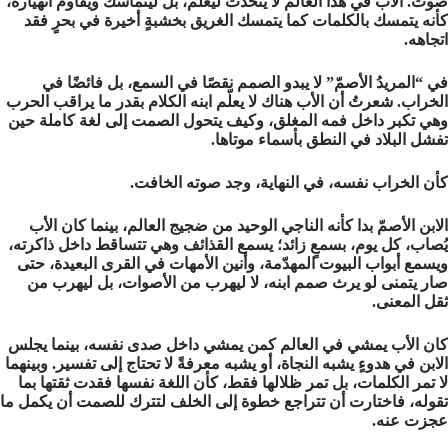
صوت. الأب في هذا العالم لا يتحدث ليعلّم، بل ليتماسك ويقاوم انهياره،
كأنه يتمسك بالكلمات كما يتمسك الغريق بخشبةٍ أخيرة في بحرٍ فقد
اتجاهه.
في “المريدُ الأصمّ” لا يبدو الصمم نقصًا في السمع، بل فائضًا في
الخراب. شعرتُ أن الأب هناك لا يعلّم ابنه الكلام بقدر ما يراقب الحرب
وهي تكبر داخل فمه المغلق، وكيف يتحول الصمت إلى لغة كاملة حين
تفشل البلاد في النطق بأسماء موتاها.
كأن الخراب نفسه، في النهاية، وجد صوته الخافت.
الابن الأصمّ بدا كأنه الناجي الوحيد من ضجيج العالم، بينما كان الأب
يُصاب، كل يوم، بسمعٍ زائد؛ يسمع القذائف وهي تتساقط داخل ذاكرته،
ويسمع أبواب البيوت المهدّمة، وأنين الأمهات في القرى البعيدة، حتى
صار يتمنى لو يرث صمم ابنه، لا ليهرب من الأصوات، بل ليهرب من
ثقل المعنى.
كان الأب يمشي في العالم كمن يمشي داخل صدى نفسه، بينما يجلس
الابن في هدوءٍ يشبه النجاة، أو يشبه معرفةً لا تحتاج إلى تفسير. وبينهما
لا تمر الكلمات، بل تمر ظلالها فقط، كأن اللغة نفسها فقدت ثقتها بما
تقوله، فاختارت أن تتراجع خطوة إلى الخلف لتترك للصمت أن يكمل ما
عجزت عنه.