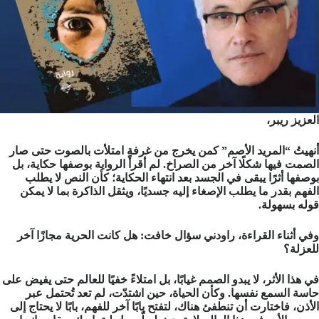
العزيز
ريبر،
أنهيتُ “المريد الأصم” كمن يخرج من غرفةٍ امتلأت بالصوت حتى صار
الصمت فيها شكلًا آخر من الصراخ. لم أقرأ الرواية بوصفها حكاية، بل
بوصفها أثرًا يبقى في الجسد بعد انتهاء الحكاية؛ كأن النص لا يطلب
الفهم بقدر ما يطلب الإصغاء إليه جسديًا، ويثقل الذاكرة بما لا يمكن
قوله بسهولة.
وفي أثناء القراءة، راودني سؤال خافت: هل كانت الحرية مجازًا آخر
للعزلة؟
في هذا الأثر، لا يبدو الصمم غيابًا، بل امتلاءً خفيًا للعالم حتى يفيض على
حاسة السمع نفسها. وكأن الحياة، حين اشتدّت، لم تعد تُحتمل عبر
الأذن، فاختارت أن تنطفئ هناك، لتفتح بابًا آخر للفهم، بابًا لا يحتاج إلى