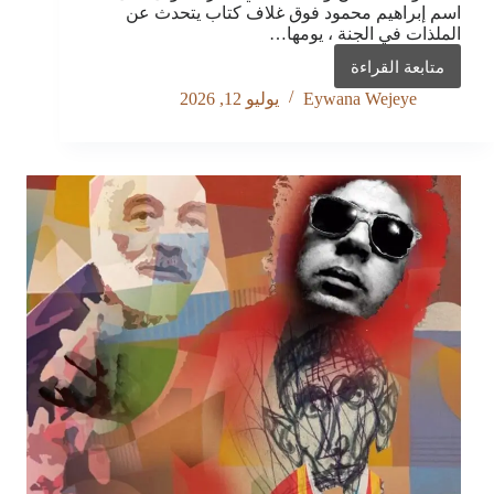
اسم إبراهيم محمود فوق غلاف كتاب يتحدث عن
الملذات في الجنة ، يومها…
متابعة القراءة
إبراهيم
محمود:
Eywana Wejeye
يوليو 12, 2026
هذا
الكاتب
الذي
يطارد
ما
ننساه..