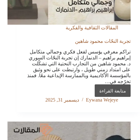
المقالات الثقافية والفكرية
تجربة النحّات محمود شاهين
تراكم معرفي يؤسس لفعل فكري وجمالي متكامل
إبراهيم براهيم – الدنمارك إن تجربة النحّات السوري
د. محمود شاهين من التجارب النحتية التي تشكّلت
على امتداد زمني طويل ، وارتبطت على نحو وثيق
بالمؤسسة الأكاديمية وبالممارسة الإبداعية معًا. فمنذ
تخرّجه في…
متابعة القراءة
تجربة
النحّات
Eywana Wejeye
ديسمبر 31, 2025
محمود
شاهين