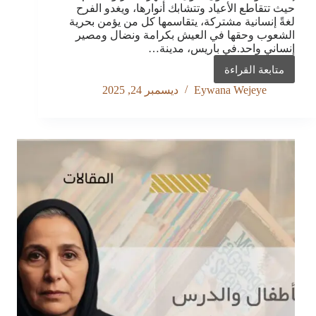
حيث تتقاطع الأعياد وتتشابك أنوارها، ويغدو الفرح
لغةً إنسانية مشتركة، يتقاسمها كل من يؤمن بحرية
الشعوب وحقها في العيش بكرامة ونضال ومصير
إنساني واحد.في باريس، مدينة…
متابعة القراءة
ليلة
يلدا
Eywana Wejeye
ديسمبر 24, 2025
الكُردية
في
باريس