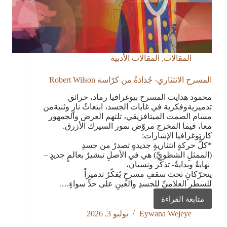
المقالات
,
المقالات الأدبية
المسرح الانتثاري- جُذاذةٌ من كرّاسة Robert Wilson
محمود هدايت المسرح بيوغرافيا رماد، حرائق
تدميريةوفكرية في غابات الجسد، ابتعاثُ نارٍ وثنيةمن
مسام الصمت الميتافزيقي، تلتهم العرض والجمهور
معا، فيما المخرج مروّض نمور السيرك الأزرق.
كارتوغرافيا الإشارات:
*كلُّ حركةٍ انتثاريةٍ جديدةٍ تصدرُ من جسدِ
(الممثلِ الشظويِّ) هي في الأصلِ تبشيرٌ بعالمٍ جديدٍ –
نهايةٌ وبدايةٌ- تذكّر ونسيان،
يتحرّكانِ تحتَ سقفِ مسرحٍ يُفكّرُ تدميراً
للسطرِ العلاميِّ للجسدِ والعينِ على حدٍّ سواءٍ.…
متابعة القراءة
المسرح
الانتثاري-
Eywana Wejeye
يوليو 3, 2026
جُذاذةٌ