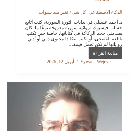
الذكاء الاصطناعي: كل شيء تغير منذ سنوات.
د. أحمد عسيلي في بدايات الثورة السورية، كنت أتابع
حساب فيسبوك لروائية سورية معروفة نوعًا ما. كان
يصدمني حجم الركاكة في كتاباتها، خاصة حين تكتب
باللغة الفصحى، أو تكتب نصًا ذا محتوى ذاتي أو أدبي.
رواياتها لم تكن تحمل قيمة…
متابعة القراءة
الذكاء
الاصطناعي:
Eywana Wejeye
أبريل 12, 2026
كل
شيء
تغير
منذ
سنوات.