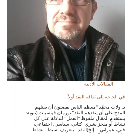
المقالات الأدبية
في الحاجة إلى ثقافة النقد أولاً…
د. ولات محمّد “معظم الناس يفضلون أن يقتلهم
المدح على أن ينقذهم النقد“.نورمان فينسينت (تنويه:
يستخدم المقال ملفوظ “العمل” للدلالة على كل
نشاط أو منجز بشري: كتابي، سياسي، اجتماعي،
فني، عمراني… إلخ)النقد ـ بتعريف بسيط ـ نشاط