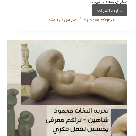
فكري يهدف إلى…
متابعة القراءة
في
الحاجة
Eywana Wejeye
مارس 4, 2026
إلى
ثقافة
النقد
أولاً…