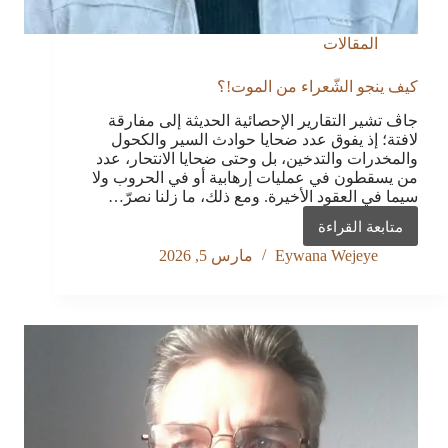
المقالات
كيف ينجو الشّعراء من الموت!؟
جاڤ تشير التقارير الإحصائية الحديثة إلى مفارقة
لافتة؛ إذ يفوق عدد ضحايا حوادث السير والكحول
والمخدرات والتدخين، بل وحتى ضحايا الانتحار، عدد
من يسقطون في عمليات إرهابية أو في الحروب ولا
سيما في العقود الأخيرة. ومع ذلك، ما زلنا نصرّ…
متابعة القراءة
كيف
ينجو
Eywana Wejeye
مارس 5, 2026
الشّعراء
من
الموت!؟