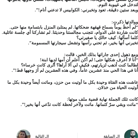
لتدخل في غيبوبة النوم.
وبعد ستين دقيقة، تعود وتخبرني: الكوابيس لا تدعني أنام!”.
ووالدتها ذكرت:
“لم أحظَ يوماً بسماع قهقهة ضحكاتها. لم يمتلئ المنزل بابتسامة منها حتى.
كانت شاردة على الدوام، تتجنب مجالستنا وحديثنا. لم تشاركنا أي جلسة عائلية.
كلما أسألها: كيف حالكِ يا صغيرتي؟
تخبرني أنها بخير، ثم تحني رأسها وتشعل سيجارتها المسمومة”.
ومع ذهول إحدى جاراتها بذلك الخبر، قالت:
“أنا لا أعرف شكلها حتى! لم أكن أعلم أن أمها لديها ابنة!
لطالما كنت أذهب لزيارتهم، فكيف لي ألا أراها؟ أتُرى كانت خرساء؟
أنا في هذا الحي منذ عشرين عاماً، وفي هذه العشرين لم أرَ وجهها قط!”.
عاشت هذه الفتاة وحيدة بكل ما أوتيت من حزن، وماتت أيضاً وحيدة بكل ما
أوتيت الحياة من خذلان.
كانت تلك الجملة نهاية قضية ملف موتها:
“ماتت وبقي سرّ كتمانها. ماتت ولآخر لحظة كانت تدّعي أنها بخير!”.
ال
السابقة
ال
التالية