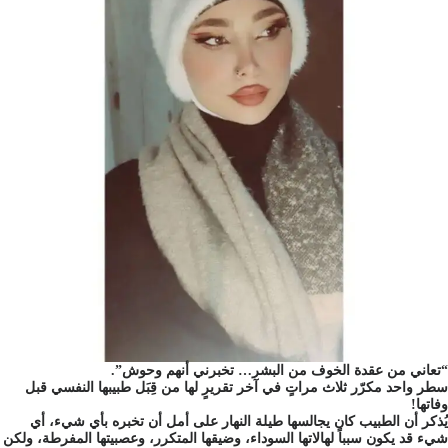
“تعاني من عقدة الخوف من البشر… تخبرني أنهم وحوش”.
سطر واحد مكرّر ثلاث مراتٍ في آخر تقريرٍ لها من قِبَل طبيبها النفسي قبل
وفاتها!
يُذكر أن الطبيب كان يجالسها طيلة النهار على أمل أن تخبره بأي شيء، أي
شيء قد يكون سبباً لهالاتها السوداء، وضيقها المتكرر، وعصبيتها المفرطة، ولكن