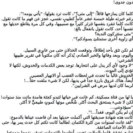
دون جدوى!
كلما كان يمازحها قائلاً: “إلى متى؟”، كانت ترد بقولها: “يأتي يومه!”.
رغم خبرته طيلة خمسة عشر عاماً كطبيبٍ نفسي، عجز عن فهم ما كانت تقول.
كانت كلما تنفرد بنفسها تثرثر كثيراً مع صميمِها، وفي كل مرة يقاطع حديثها مع
نفسها أحد، كانت تقول بانفعال بالغ:
“متى ستتركون الندبة؟
أي زاوية أخرى ستمتلئ بسوادكم؟”.
لم تكن تثق بأحد إطلاقاً، وتوقعت الخذلان حتى من عابري السبيل.
واليوم، وبعد وفاتها والخبر الصادم، يُذكر أنه كان مكتوباً في تقرير طبيبها
الشرعي:
“لا وجود لأي أثر يدل على انتحارها. توجد بعض الكدمات والخدوش، لكنها لا
تؤدي إلى الموت.
الخدوش غالباً ما تحدث في لحظات الغضب أو الانهيار العصبي.
أيضاً، هناك عروق بارزة جداً في يديها، لكن لا شيء ملفت حقاً…!
لربما كان لديها مرض في الشرايين”.
يا لها من فتاة مسكينة، كم عانت في حياتها لتبدو كجثة هامدة ماتت منذ سنوات!
لكن لا شيء يستحق البحث أكثر. شُخِّص موتها كموتٍ طبيعيٍّ لا أكثر.
“سيؤذونني…
إن لم يكن اليوم، فغداً…!”.
كانت هذه شهادة صديقتها التي أكملت حديثها بعد أن فاضت عيناها بالدموع:
“لقد عانت لسنوات من كثرة الكتمان. لطالما كانت تكتم كل حدث يمر بها، حتى
تلك الأحداث الصاعقة.
تداري تشقق قلبها بالويلات، تحبس أنفاسها بالتنهيدات، تسقي ندوبها بدموعها