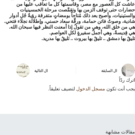
عاشت كل العصور مع مصر، وقاسمتها كل ما تعاقب عليها من
حضارات حتى توقف الزمن بها وتقمَّصت مرحلة الخمسينيات
والستينيات، وأصبح بعد ذلك مُتاحاً بومضاتٍ متفرقة رؤيةُ جُلِ أدوار
شادية، وصوتُ فاتن حمامة، ورقَّة سعاد حسني، وإطلالة نجلاء فتحي.
هي من خلق الله، وهي من تقولُ إذا أمعنت النظر فيها سبحان الله.
هي قِديسةٌ، وهي أجملُ سفيرةٍ لكلِ العواصم.
تليقُ بها دمشق .. تليقُ بها بيروت .. تليقُ بها مدريد.
ال
السابقة
ال
التالية
اترك ردّاً
يجب أنت تكون
مسجل الدخول
لتضيف تعليقاً.
مقالات مشابهة