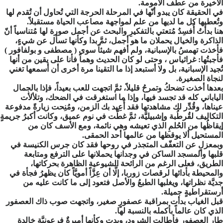
الأخيرة من عطف الأمومة.
في الحقيقة كان يبدو أنّها في المرحلة الحرجة التي تُحاول أن تُقدم لها
وتُعطيها كل ما لديها من علم لمواجهة مصاعب الحياة مستقبلاً.
هنا بدأتُ أُفسِدُ مُتعتي بالتفكيرِ والبحث عن أجمل صورة لها مُتناسياً أنّ
الذاكرة والخيال يحملان ما هو أجمل، ثمَّ بدا وكأنها تسأل عن شيءٍ،
فأخذت تهمسُ بالإسبانية، ولم أفهم شيئاً سوى ( مصطفى و بولفافور )
فأجبتُها: غراثياس ، وحتى لو كان الحديث وهماً فأنا على يقين من أنها
تُجيد الإسبانية، بل ولا أستبعد إذا ما التقينا مرة أخرى أن أسمعها تغني
لنجاة الصغيرة.
بعدها أخذت تضحكُ وتمرحُ قليلاً، ثمَّ اتجهت للعب بعيداً، فإذا بالجمال
الياباني كله قد تجسد فيها، وإذا ما استغرقت في الضحك، وتلألأت
عيناها، وقُدِّر لك مشاهدتها فقد أُعِيد بك الزمن، ومُنِحت زيارةً مدفوعة
التكاليف لقُرطُبة وإشبيليَّة، ثمَّ غطَّت في نوم عميق، وكانت أكبرُ جريمةٍ
إيقاظُها من الحُلمِ الذي تعيشه وهي نائمة، ومع الأسف كان من
المستحيل ألا يوقظها من عالمها أحد الحمقى.
وبمعزلٍ عن التعفّف المتجذر في روحها فقد كان جرس الكنيسة في
قلبها والمسجد الساكن في وجدانها يحملانها على الترفع ومتابعة
الطريق، فعلى الرغم من الرائحة الشيوعية الظاهرة بحركاتها،
والمحيطة بأدائها لرقصات زوربا، إلَّا أن عِزَّاً أمويَّاً كان يظهرُ فجأة في
جديَّة نظراتها، ويغلبها الطبعُ والأصل فتعود إلى ما كانت عليه من
أرستقراطيةٍ جميلة.
قبل الغياب بدأت بمراقبة عصفورٍ صغير، واتجهت صوب ذاك العصفور
الذي كان عالماً بأكمله بالنسبة لها.
طار العصفور فأطالت الشرود، وبدت وكأنها أميرةٌ فرعونيَّة خالدة