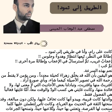
كانت على رامٍ، وأنا في طريقي إلى ثمود ..
إطالةٌ في النظر، تَبِعها انتظارٌ وهدوءٌ وجلوس !!
إعجابٌ غريب، ثمَّ استرسالٌ في الإعجاب وإطالةٌ مرة أخرى !!
ثمَّ حُب !
نعم بهذه السرعة.
هو اليقين بأن الله قد يخلُق زهراءَ كحيلة مجدداً ، ومن يؤمن لا يقنطُ من
رحمة الله في تصوير الأصيلة كيفما شاء، وبأي صورةٍ أراد .
اقتربتُ منها واقتربت، وتبادلنا بعض الأحاديث التي لا معنى لها، ولا
فائدة منها، وكانت غايتي هي كسب الودّ والوقت معاً، أمَّا غايتها فغالباً
هي الفضول فقط.
والدتها كانت قريبة، ويبدو أنها كانت تخافُ عليها، ولكن دون مبالغة، وقد
منحتها الثقة في الحديث مع الغرباء، وكانت تأتي لتطمئن عليها كلما
سنحت لها الفرصة، وتعتني بها حيناً، وتُلاعبها حيناً، وتمنحها الجرعات