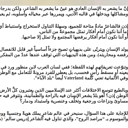
إنّ ما يشعر به الإنسان العادي هو عينُ ما يشعر به الشاعر، ولكن بدر
ومشاكلها ويدخلها في قالبه الأدبي، ويمررها عبر مخياله وأسلوبه، ثم يعر
إذن فالشاعرُ مادةٌ متاحة للجميع، وسهلةُ التناول لاستخراج واستنباط أ
إما أننا نكون أمام أفكار تمثل مجموعةً من الناس،
أو أننا نكون أمام أفكار يرفضها المجتمع ولا تمثل إلا صاحبها.
يولد الإنسان ويتربّى على بديهياتٍ تصبح جزءاً أساسياً غير قابل للانفصا
رفضه ومحاربته). ومن هذه البديهيات التي توقف عندها عددٌ من المفكرين
وتنوّعت تعريفاتهم لهذه اللفظة؛ ففي لسان العرب لابن منظور ورد في تعري
وفي الألمانية تعني كلمة Vaterland أيضاً “بلد الآباء”.
وبالطبع تتوسع الاختلافات أكثر عند الإسلاميين الذين يعتبرون كلَّ الأر
الوطن إذن؟ أهو بلدٌ يشعر الإنسان فيه بالراحة والطمأنينة، وتتوفر فيه ح
مساوئ ونزاعات ورجعية وتخلّف وعنصرية واستبداد ودمار؟
2
والموسوم بـ “مراصد الروح”، والذي تناول فيه الشاعر إدريس سالم
(م