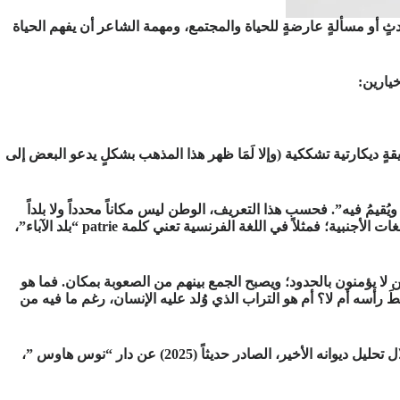
 أو مسألةٍ عارضةٍ للحياة والمجتمع، ومهمة الشاعر أن يفهم الحياة
يارين:
قةٍ ديكارتية تشككية (وإلا لَمَا ظهر هذا المذهب بشكلٍ يدعو البعض إلى
قيمُ فيه”. فحسب هذا التعريف، الوطن ليس مكاناً محدداً ولا بلداً
بعينه أو مسقطَ رأسٍ فحسب، بل يعطي للفرد مرونةً للتعامل مع الوطن بشكلٍ أوسع وأشمل. وهذا ما لا يتفق مع مفهوم الوطن في عددٍ من اللغات الأجنبية؛ فمثلاً في اللغة الفرنسية تعني كلمة patrie “بلد الآباء”،
ين لا يؤمنون بالحدود؛ ويصبح الجمع بينهم من الصعوبة بمكان. فما هو
َ رأسه أم لا؟ أم هو التراب الذي وُلد عليه الإنسان، رغم ما فيه من
للإجابة على هذا السؤال، سنبحر في عالم شاعرٍ يملك هويةً وجنسيةً ووطناً مزدوجاً أو مبهماً، لنحاول أن نتعرف إلى مفهوم الوطن عنده من خلال تحليل ديوانه الأخير، الصادر حديثاً (2025) عن دار “نوس هاوس ”،