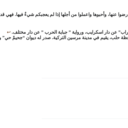
وارضوا عنها، وأحبوها واعملوا من أجلها إذا لم يعجبكم شيءٌ فيها. فهي قد
ب” عن دار اسكرايب، ورواية ” جباية الحرب ” عن دار مختلف.
↩︎
ظة حلب، يقيم في مدينة مرسين التركية. صدر له ديوان “جحيمٌ حي” 