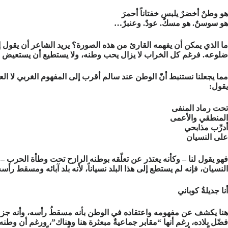
هو وطنٌ أخضرٌ يلبس خفتاناً أحمرَ
هو سوسنٌ. هو مسكٌ. عودٌ. وعنبرٌ…
ما الذي يمكن أن يفهمه القارئ من هذه الصورة؟ يريد الشاعر أن يقول إن
ضلوعه. فرغم كل الخراب لا يزال يحب وطنه، ولا يستطيع أن يستعيض عنه،
مما يجعلنا نستنبط أنّ الوطن عند سالم أقرب إلى المفهوم الغربي لا الع
يقول:
تحت رماد المنفى
المنطقي والأعمى
أدرِّب مذابحي
على النسيان
فهو يقول لنا – وكأنه يعتذر عن تعلّقه بوطنه الرازح تحت وطأة الحرب –
النسيان، فإنه لم يستطع إلى هذا البلد نسياناً، لأنه بلد آبائه ومسقط رأ
أنا جديلةُ كوباني
هنا يكشف عن مفهومه واعتقاده في الوطن بأنه مسقطُ رأسه، وأنه جزءٌ من 
فضّل بلاده، رغم أنها “مقابر جماعيةٌ مبعثرة هنا وهناك”، ورغم أن وطن