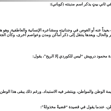
في ثاني بيتٍ يذكر اسم مدينته (كوباني):
بعيداً عنه أو الغوص في وجدانيته ومشاعره الإنسانية والعاطفية. وهو ه
 والحال. وبعدها ينتقل إلى ذكر أماكن ومدن وعواصم أخرى، وكأن الجغر
ة محمود درويش “ليس للكوردي إلا الريح”، يقول:
قيمة الوطن والمواطن، وينتشر فيه الاستبداد. ورغم ذلك يبقى هذا ال
وطن، عندما يقول في قصيدة “قضيةٌ مخذولةٌ”: