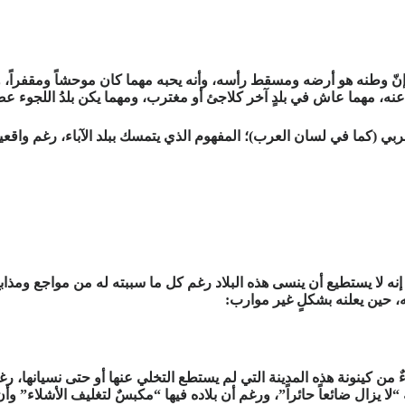
ّ وطنه هو أرضه ومسقط رأسه، وأنه يحبه مهما كان موحشاً ومقفراً، وير
 مهما عاش في بلدٍ آخر كلاجئ أو مغترب، ومهما يكن بلدُ اللجوء عصري
ربي (كما في لسان العرب)؛ المفهوم الذي يتمسك ببلد الآباء، رغم واقعي
 إنه لا يستطيع أن ينسى هذه البلاد رغم كل ما سببته له من مواجع ومذ
سه، حين يعلنه بشكلٍ غير موارب:
كينونة هذه المدينة التي لم يستطع التخلي عنها أو حتى نسيانها، رغم إغ
ه “لا يزال ضائعاً حائراً”، ورغم أن بلاده فيها “مكبسٌ لتغليف الأشلا