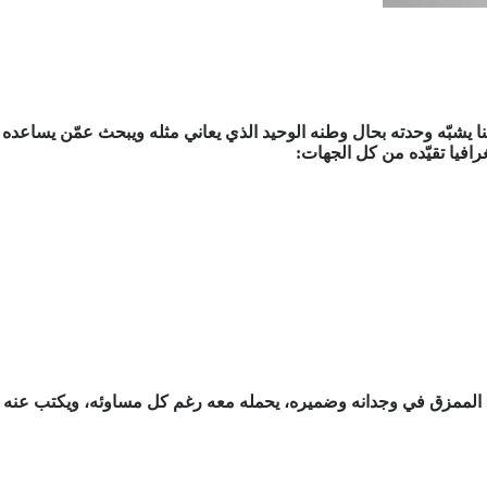
نا يشبّه وحدته بحال وطنه الوحيد الذي يعاني مثله ويبحث عمّن يساعده
افيا تقيّده من كل الجهات:
وطن الممزق في وجدانه وضميره، يحمله معه رغم كل مساوئه، ويكتب عنه