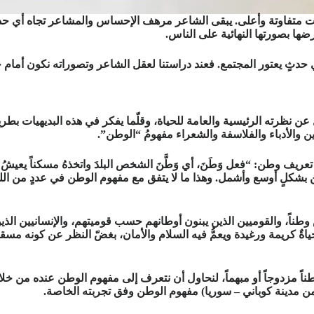
جات متفاوتة وأعلى. يبقى الشاعر مرهف الإحساس والمشاعر تجاه أي حدثٍ
ضها بصورتها النهائية على الناس.
ي حدثٍ يعتور المجتمع. فعند دراستنا لعقل الشاعر وتصوراته نكون أمام خ
ل عن نظرته الرئيسية والعامة للحياة، وقلّما يفكر في هذه البديهيات بطري
 والأدباء والفلاسفة والشعراء مفهومُ “الوطن”.
ف وطن: “فعل وَطَنَ، أي وَطَّنَ الشخص البلدَ واتخذهُ مسكناً يعيشُ ويُ
ض وطناً، والقوميين الذين يبنون أوطانهم حسب قوميتهم، والإنسانيين الذ
ياةٌ كريمة ورغيدة ويعمُّ فيه السلام والأمان، بغضّ النظر عن كونه مسقط
ن مدينة كوباني – سوريا) مفهوم الوطن وفق تجربته الخاصة.