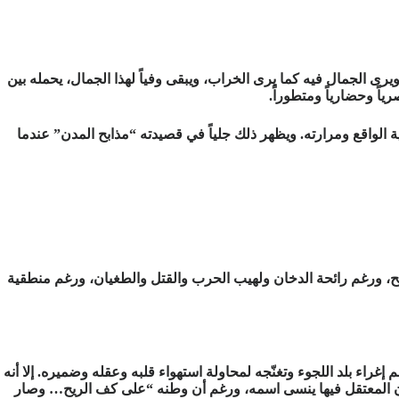
ى الجمال فيه كما يرى الخراب، ويبقى وفياً لهذا الجمال، يحمله بين
اً وحضارياً ومتطوراً.
ة الواقع ومرارته. ويظهر ذلك جلياً في قصيدته “مذابح المدن” عندما
ابح، ورغم رائحة الدخان ولهيب الحرب والقتل والطغيان، ورغم منطقية
راء بلد اللجوء وتغنّجه لمحاولة استهواء قلبه وعقله وضميره. إلا أنه
ء” وأن المعتقل فيها ينسى اسمه، ورغم أن وطنه “على كف الريح… وصار