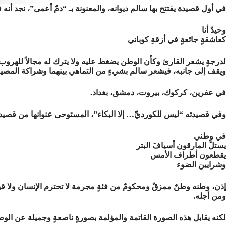
في أول قصيدة يفتتح بها سالم ديوانه، والمعنونة بـ “دمٌ أعمى”، نجد أنه 
وحيدٌ أنا
كعاشقةٍ جائعةٍ في أزقةِ كوباني
لدرجةٍ يشعر القارئ وكأن الوطن يضغط عليه ولا يترك له مجالاً للهروب 
ويقف إلى جانبه، فيشعر سالم بشيءٍ من التماهي بينهما وشراكة المصير
في عفرين، كركوك، بيروت، دمشق، بغداد.
وفي قصيدته “ليس للكورديِّ… إلا البكاء”، المستوحى عنوانها من قصيد
في وطني
يستلُّ المارقون أسيافَ البتر
يقطعون أطراف الأمس
وشرايين الضوء
إذن، وطنه وطنٌ ممزقٌ ومحكومٌ من فئةٍ مجرمة لا تحترم الإنسان ولا 
ومن أجله.
لكنه يقابل هذه الصورة القاتمة والمؤلمة بصورةٍ ناصعةٍ وجميلة عن ال