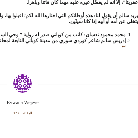
عفريتاً”، إلا أنه لم يفضّل غيره عليه مهما كان فاتناً وباهراً.
يريد سالم أن يقول لنا: هذه أوطانكم التي اختارها الله لكم؛ اقبلوا بها، 
يتخلى عن أمه أو أبيه إذا كانا سيئَين.
محمد محمود نعسان: كاتب من كوباني صدر له رواية ” وحي السرا
إدريس سالم شاعر كوردي سوري من مدينة كوباني التابعة لمحاف
↩︎
Eywana Wejeye
المقالات: 323