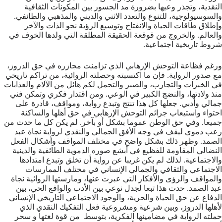
النقدية، وتجذر وعيها بضرورة مد الجسور بين المكونات الثقافية
والسوسيولوجية، للتنوع والتعدد الاثني والديني والمذهبي والطائفي.
وإطلاق طاقات الحياة والانفتاح وتوسيع الرؤية نحو الذات والآخر
والعالم. والخروج من قوقعة الحقيقة المطلقة التي ولدها الخوف في
شروط تاريخية اجتماعية.
ورغم فظاعة التوحش الإرهابي الذي تزامنت مجازره في حق الدروز،
مع صدور الرواية. فإن ما اكتسبته وحصلته الروائية، من تراكم تاريخي
في الخبرات والتجارب، والصبر والتحمل لكم هائل من الآلام والعذابات
منذ ولادتها، والنضج الكبير في الوعي. ومن اقتدار فكري وتمكن فني
جمالي وأدبي. جعلها كل هذا تنتج وتبدع رواية، ومواقف، قادرة على
احتواء واستيعاب جرائم التوحش الإرهابي في حق أهلها والساكنة
جميعا. وفي حق الوطن عموما بشكل أو بآخر. لم يكن كل ما حدث من
رعب دموي ليقف في وجه الأفق الجمالي والنقدي لرواية نجاة عبد
الصمد. وظهر ذلك بشكل واضح في مختلف المواقف وأشكال الفعل
النضالي المقاومة للفظيع في أبشع صوره الدموية الطائفية والدينية
والاجتماعية. لذلك لم يكن غريبا عن رواية أن تخلق وتبدع امتدادها
الاجتماعي والثقافي والجمالي الإنساني في مختلف الممارسات
والمواقف والرؤى والأفكار التي عبرت عنها، ومارستها الروائية نجاة
عبد الصمد. حدث هذا تبعا لجدل نوعي بين الأدب والواقع الحي، بين
الدفاع عن حق الحياة والحرية، والوجود الاجتماعي التاريخي الإنساني
لأهلها الدروز، وبين شرعية ومشروعية فعل التفكيك النقدي الذي
حملته الرواية في مضامينها الفكرية، بتوسط من قوة لغتها و سحر