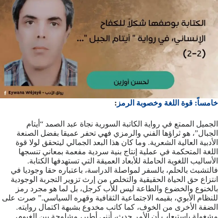
خامساً: قوة اللغة وخصوبة الرمز
:
الجميل الممتع في رواية الكاتبة السورية نجاة عبد الصمد “أيتام
الجبال”، هو ثراؤها الفني والرمزي فهي تحفر عميقا بفضل الصنعة
الأدبية العالية الشعرية. وما كان هذا البعد الجمالي ليتحقق لولا قوة
اللغة المتحكمة في عملية إنتاج بنية سردية مفعمة بمعاني تنسجها
الأساليب اللغوية الحاملة للأبعاد العميقة التي تستهدفها الكتابة.
فالتشبث بالحلم، بالسفر لمواصلة الدراسة، باعتباره حقا وجوديا في
انتزاع حق الحياة الحقيقية والتخلص من إرث تزوير التجربة الوجودية
بالخنوع والخضوع والطاعة ليس للأب كرجل، بل لما هو مجرد رمز
للنظام الأبوي، بقيمه الاجتماعية الثقافية وقهره السياسي.” صرت على
الضفة الأخرى من الخوف، كما كاتب مخدوع بشبهة اكتمال روايته.
مشغولة باستيعاب أن الأمر حدث، أنني أطير، مشلوحة بين الغيوم،