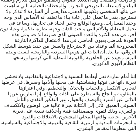
البناء والاستيعاب التدريجي للتجارب والمحطات الحياتية التي ساهمت
في بنائها الشخصي وتكوينها الذهني. هذا يعني أن الساردة لا تتذكر ولا
تسترجع، بقدر ما تعمل على إعادة بناء ما تعتقد أنه الأساس الذي وجه
وحدد المسارات. وصنع الوقائع وخبر الحياة في تجاربها، وساعد في
تحمل المعاناة والآلام التي منحت الذات وجهة، نظرة، تفكيرا، وعيا، دون
آخر. في هذه الكثرة والتعدد الصوتي الذي صارته الذات، وفي هذه
العودة للماضي بعيون الحاضر، في هذا الاشتغال للذاكرة النازفة
المجروحة ألما وعذابا بين الاسترجاع والعيش من جديد بتوسط الشكل
الروائي، ما يدل أن الذات في هويتها السردية والتاريخية ليست وليدة
اليوم. وبعيدة عن الجاهزية والقولبة النمطية التي كرسها ورسخها
النظام الأبوي الذكوري.
إننا أمام ساردة تعي أبعادها النفسية والاجتماعية والثقافية، ولا تخشى
تعرية ذاتها في قوتها وهشاشتها، في محنها وآلامها وصبرها، في عرضها
لتجارب الانكسار والخيبات والخذلان والتحطيم، وفي اعتزازها
بالمقاومة والنجاح والسيطرة على الذات والواقع. إنها تمارس عريها
الذاتي عبر السرد والوصف والحوار، عبر التفكير النقدي والتأمل
الصوفي العميق. تأتي إلى الكتابة بجرأة عالية في الوضوح والانكشاف
والتعري، وذلك لتقوى وبمصداقية فنية وأخلاقية نقدية على تعرية
الآخرين. خاصة واقعها المحلي المشحون بالانغلاقات والقيود
والمحرمات المادية والرمزية الثقافية والدينية، والاجتماعية والسياسية،
التي سطرها المقدس البشري.