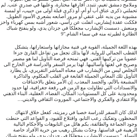
وملامح دمشق تغيم، تتبدد. أفارقها مختارة، وعليها في صدري عتب. لم
تحملني ذكرى عناق أب أو أم، أو ذكرى قبلة أولى من حبيب، أو لمسة
مشبوبة من يديه على عنقي أو مرور أصابعه بشعري الأسود الطويل.
فككت عقدة إيشاربي، انفلت عن رأسي، شعور أشبه بمس كهرباء واخز
ومنعش. دسست الإيشارب مجعلكا في جزدان يدي، ولو ينفتح شباك
الطائرة لطيرته منه في سماء الشام.”9
بهذه اللغة الجميلة، القوية في فنية مجازاتها واستعاراتها، يتشكل
القطب الجمالي للرواية. لأنها بذلك تجعل من تفاعل القارئ جزءا
عضويا من تركيبها الفني. فهي تمنحه فرصة التأويل لما هو مضمر
وصريح في لغتها وأساليبها. لهذا يرمز السفر والدراسة في الخارج الى
التخلص ليس من الإيشارب في معناه المباشر التقريري، بل يطارد
التأويل تلك المعاني الجميلة القابعة في القلب المكلوم، والذاكرة
المشبعة بالألم، والجسد المعذب. إن الأمر يتعلق بالاختناقات
والانسدادات التي تطاولت مع الزمن في رقعة جغرافية، لها حدود
ومحدودية على كل المستويات: المكان، الفضاء، العقلية، البناء الذهني
والاعتقادي والفكري والاجتماعي، الموروث الثقافي والديني…
لذلك كان السفر للدراسة خصبا في رمزيته، كفعل خلاق لانتهاك
المحظور، وتفكيك رعب التابو، واقتلاع للقيود، و القواعد التي حنطت
وجود الجماعة والطائفة، بكم هائل من التابوهات والأحكام البالية
الرهيبة في قداستها. وحدّت بشكل رهيب من حرية الأفراد خاصة
النساء. ” دسست الإيشارب مجعلكا في جزدان يدي، ولو ينفتح شباك