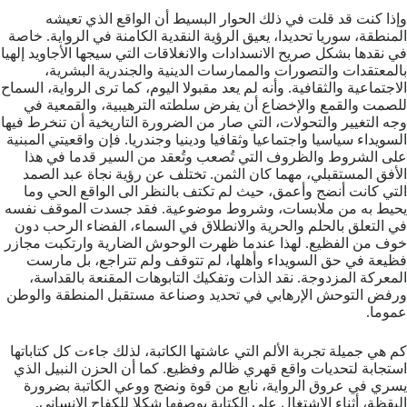
وإذا كنت قد قلت في ذلك الحوار البسيط أن الواقع الذي تعيشه
المنطقة، سوريا تحديدا، يعيق الرؤية النقدية الكامنة في الرواية. خاصة
في نقدها بشكل صريح الانسدادات والانغلاقات التي سيجها الأجاويد إلهيا
بالمعتقدات والتصورات والممارسات الدينية والجندرية البشرية،
الاجتماعية والثقافية. وأنه لم يعد مقبولا اليوم، كما ترى الرواية، السماح
للصمت والقمع والإخضاع أن يفرض سلطته الترهيبية، والقمعية في
وجه التغيير والتحولات، التي صار من الضرورة التاريخية أن تنخرط فيها
السويداء سياسيا واجتماعيا وثقافيا ودينيا وجندريا. فإن واقعيتي المبنية
على الشروط والظروف التي تُصعب وتُعقد من السير قدما في هذا
الأفق المستقبلي، مهما كان الثمن. تختلف عن رؤية نجاة عبد الصمد
التي كانت أنضج وأعمق، حيث لم تكتف بالنظر الى الواقع الحي وما
يحيط به من ملابسات، وشروط موضوعية. فقد جسدت الموقف نفسه
في التعلق بالحلم والحرية والانطلاق في السماء، الفضاء الرحب دون
خوف من الفظيع. لهذا عندما ظهرت الوحوش الضارية وارتكبت مجازر
فظيعة في حق السويداء وأهلها، لم تتوقف ولم تتراجع، بل مارست
المعركة المزدوجة. نقد الذات وتفكيك التابوهات المقنعة بالقداسة،
ورفض التوحش الإرهابي في تحديد وصناعة مستقبل المنطقة والوطن
عموما.
كم هي جميلة تجربة الألم التي عاشتها الكاتبة، لذلك جاءت كل كتاباتها
استجابة لتحديات واقع قهري ظالم وفظيع. كما أن الحزن النبيل الذي
يسري في عروق الرواية، نابع من قوة ونضج ووعي الكاتبة بضرورة
اليقظة، أثناء الاشتغال على الكتابة بوصفها شكلا للكفاح الإنساني.