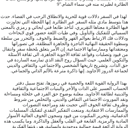
الطائرة لطيرته منه في سماء الشام.”9
لهذا في السفر دلالات قوية للحرية والانطلاق الرحب في الفضاء. حدث
هذا بتوسط مادي مثله السفر عبر الطائرة. إنها اللحظة التي تجاوزت
فيها الطائرة معناها التقريري، لتأخذ طابعا فني ايحائي و رمزي بالمعنى
السميائي للتفكيك والتأويل. وفي طيات اللغة حضور قوي لايحاءات
ودلالات فك الارتباط بعوالم القهر والضبط والخوف. والتحرر من سلطة
وسطوة الحقيقة النهائية الناجزة والجاهزة المطلقة، في تصوراتها
ومعتقداتها وممارساتها الاجتماعية. إن الأمر يتعلق بلحظة سفر وانتقال
من قيود وتصلبات وقواعد ثقافة الأجوبة الجاهزة، الى ثقافة الأسئلة
والتكوين العلمي. حيث السؤال روح النقد الذي تمارسه الساردة في
حق الذات. وتشريح تاريخها الشخصي والاجتماعي، والثقافي والديني
لجماعة الدروز الأجاويد. إنها ذاكرة مترعة بالألم الذاتي والجماعي.
بهذا الرواية القوية اللغة والخصبة في رموزها، تفتح سبيل دفتر
الحساب العسير على الذات والأخر والبنيات الاجتماعية والثقافية
والدينية لطائفة الأجاويد. معلنة بوضوح حق الفرد في خلخلة ومساءلة
ونقد الموروث الاجتماعي الثقافي والديني. والتخلص من شروط
وظروف ثقافة الخوف التي حجبت نقد ومراجعة التصورات
والممارسات الاعتقادية. ومنعت التفكير النقدي لتفكيك المسلمات
الدغمائية، وتحرير المكبوت من قيود وسجون الخوف العالية الأسوار
المادية والرمزية. القابعة في القلب والعقل والذاكرة. وما يكسب هذه
الرواية الرائعة قيمة جمالية ووجودية وإنسانية، هو رؤيتها الفكرية