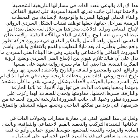
هذا الإدراك والوعي بتعدد الذات في مساراتها التاريخية الشخصية
والاجتماعية. الى جانب قدرتها الفنية السردية على تحقيق التفاعل
والبناء الجدلي لهويتها السردية والوجودية الإنسانية، بين المحطات
الزمنية لمراحل حياتها، جعلها توظف تقنيات الشكل السردي الروائي
لإنتاج المعاني وتوليد الدلالات. تنجز هذا من خلال لغة تحمل تعددا من
نمط آخر، بين لغة البوح، والكشف الداخلي للآلام الدفينة، والاستبطان
النفسي العميق. ولغة التأمل والتفكير النقدي في سيرورة حركة تطور
واقع محلي وطني، لم يعد قابلا للتعليب والقمع والانغلاق والقهر، باسم
الموروث الثقافي والاجتماعي والديني. وفي هذا البناء الفني السردي ما
يدل على أن هناك تلازم بنيوي بين الإيقاع الفني السردي ونضج الرؤية
الفكرية النقدية. هذا يعني أننا أمام سيرة روائية تشهد على نفسها
والواقع الحي والمجتمع والثقافة والتاريخ والاعتقاد الديني. إنها رواية
تؤرخ لنضج ووعي الذات عبر محطات تاريخية نوعية في حياتها. لذلك لم
يكن السرد معنيا بالحبكة والأحداث بشكل رئيسي، بقدر ما كان منشغلا
ومهتما ومعنيا بتحولات الذات، في تجاربها، آلامها، عذاباتها الحارقة
والنازفة، صبرها، تحملها، مقاومتها وتحدي للصعاب. لهذا ركزت على
سيرورة تطور وعيها. الى جانب الضرورة التاريخية لخروج الجماعة من
شرنقتها، التي تزيد من تفككها الداخلي وتجعلها سهلة للتشظي والتمزق.
ولعل في هذا النضج الفني في مقاربة مسارات وتحولات الذات في
علاقاتها الشديدة التركيب والتعقيد بالقيم الاجتماعي والثقافية، وبالبنى
المادية والرمزية والدينية للمجتمع، بتوسط لغوي جمالي وأدوات فنية
ورمزية، ما ساهم في قدرة السرد الفني الجمالي، على استثمار و