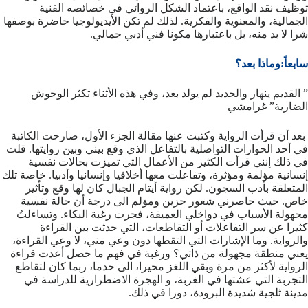
توظيف نقد الواقع، باعتماد الشكل الروائي في خصائصه الفنية
الجمالية، والمعنوية والفكرية. لذلك لم تكن الأيديولوجيا حاضرة بوصفها
شرا لا بد منه، بل باعتبارها مكونا فني أدبي جمالي.
سابعاً:وماذا بعد؟
” القديم ينهار والجديد لم يولد بعد، وفي هذه الأثناء تكثر الوحوش
الضارية” غرامشي
بعد أن قرأت الرواية وكتبت عنها مقالة الجزء الأول، صارحت الكاتبة
في أحد الحوارات التواصلية بالتفاعل الذي وقع بيني وبين روايتها. قلت
في ذلك إنني قرأت الكثير من الأعمال التي تميزت بحالات نفسية
إنسانية مؤلمة ومؤثرة، وتفاعلت معها أخلاقيا وإنسانيا وأدبيا. خاصة تلك
المتعلقة بأدب السجون. لكن رواية أيتام الجبال كان لها وقع وتأثير
خاص. حيث حاصرني شعور حزين ومؤلم الى درجة أن حالة نفسية
مجهولة الأسباب في دواخلي العميقة، فجرت رغبة البكاء. وتساءلتُ
كثيرا عن سر التفاعلات أو التقاطعات، التي حدثت بين القراءة
والرواية. وما الإشارات التي التقطها دون وعي مني، لا وعي القراءة،
يعني منطقة مجهولة من ذاتي؟ ورغبة في فهم ما حصل أعدت قراءة
الرواية لأكثر من مرة وبقي اللغز محيرا، الى حدما، ربما كان لتقاطع
التجربة التي عشتها في الغربة، و الهجرة الاضطرارية للدراسة في
مدينة ثلجية شديدة البرودة، دورا في ذلك.