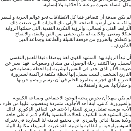
وكل النساء بصورة مرعبة لا أخلاقية ولا إنسانية.
لم يكن صدفة أن تتضافر فنيا كل الانطلاقات نحو عوالم الحرية والسفر
والكتابة على أرضية الصفحة الأولى. تلك البدايات التي صنعت ذلك
الترابط الفني والجمالي، والرؤية الفكرية النقدية. التي حملتها الرواية
شكلا ومعنى. والكاتبة لم تكن تخشى ثمن الفن والنقد، والانفتاح
والانطلاق والخروج من قوقعة القبيلة والطائفة وجماعة الدين
الذكوري…
أن تبدأ الرواية بهذا المشهد القوي لغة ووصفا دقيقا للعمق النفسي
لسبيل. وما اكتنف رحلة الوصول من مشاق وصعوبات. فهذا يعبر عن
طبيعة الألم الذي تجذر في النفس البشرية. إنها لحظة مفصلية في
التاريخ الشخصي للبنت سبيل. إنها لحظة مكثفة تراكمية لسيرورة
الصراع الذي فجرته مغامرة الحلم في أن ترسم وتبصم حريتها
واختياراتها، بحرية واستقلالية.
لم يكن سهلا أن تخوض محنة الوجود الاجتماعي وصناعة الكينونة
والصيرورة، كأنثى، ابنة أحد الأجاويد، متمردة ومغضوب عليها من طرف
الأب، بوصفه تمثيل رمزي للنظام الاجتماعي الثقافي الذكوري. لذلك
يمثل المشهد قمة التكثيف للحالات النفسية والآلام لامرأة على حافة
ولادة بعدها الذاتي والفردي. في مجتمع قدمته لنا الساردة في تغيراته
السوسيولوجية، والثقافية والدينية. فقد غيرت السويداء مكانها، البيئة