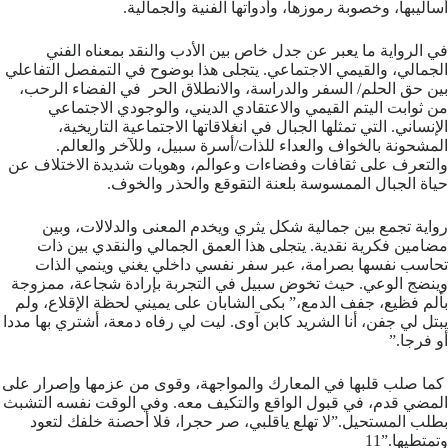
أساليبها، وخصوبة رموزها، وأدواتها الفنية والجمالية.
في الرواية ما يعبر عن جدل خاص بين الأدب والنقد بمعناه الفني
الجمالي، والقيمي الاجتماعي. يتجلى هذا بوضوح في التمفصل التفاعلي
بين حق الحلم/ السفر والدراسة، والانطلاق الحر في الفضاء الرحب،
من ثوابت اليتم القيمي والاعتقادي الديني، والوجودي الاجتماعي
الإنساني. التي تمثلها الجبال في انغلاقاتها الاجتماعية التاريخية،
المشحونة بالخواف والعداء للذات/أسرة سبيل، وللآخر والعالم.
والتعرف على ثقافات وفضاءات وعوالم، وهويات شديدة الاختلاف عن
حياة الجبال الممسوسة بلعنة التقوقع والحذر والخوف.
رواية تجمع بين جمالية شكل يثري ويخدم المعنى والدلالات، وبين
مضامين فكرية نقدية. يتجلى هذا العمق الجمالي والنقدي بين ذات
تحاسب نفسها بصرامة، عبر سفر نفسي داخلي يغني وينمي الذات
وينضج الوعي. حيث تخوض سبيل في التجربة بإرادة شجاعة، ممزوجة
بألم فظيع، جفف الدمع،” بكى الشابان على يميني لحظة الإقلاع، ولم
يبتل لي جفن، أنا الشريد كابن آوى. ليت لي رفاه دمعة، أشتري بها مددا
أو فرجا.”
كما صلب قلبها في المعارك والمواجهة، وقوى من عزمها وإصرار على
المضي قدم، في قبول الواقع والتكيف معه. وفي الوقت نفسه التشبث
بطلب المستحيل.”لا تهلع ياقلبي، صر حجرا، فلا أحصنة خلفك لتعود
وتمتطيها.”11