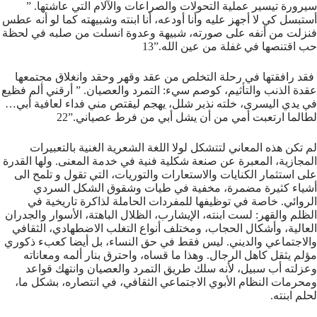
سيرورة تيسير عملية التحولات والصراعات والآلام التي عاشتها. ”
أستبسل كي لا أجهز عليه وأنا أودعه، أنا ابنته وشبيهته كما لو أنه عطس
فنزلت من أنفه على صورته، شبيهة وعدوة انسلت من صلبه في لحظة
حب اقتنصها في غفلة من عين الله.”13
فقد رافقتها في رحلة التخلص من عقد وقهر وحقد وانغلاق مجتمعها
عقدة الذنب والتأثيم، كوصم سيء: التمرد والعصيان. ” أرقني ألم فظيع
في يدي اليسرى، خلته نذير شلل، يهجم ليقتص مني فداء لعافية أبي…
لطالما ارتعبت أمي من أن يشل أبي من فرط عصياني.”22
لم تكن هذه المعاني لتتشكل لولا اللغة الشعرية الغنية بالتعبيرات
المجازية، المعبرة عن صنعة شكلية فنية في خدمة المعنى. ولها القدرة
على استثمار الكنايات والاستعارات والتوريات، التي تقول و تلمح الى
أشياء كثيرة مضمرة، مخفية في طيات وشقوق الشكل السردي
الروائي. خاصة في توظيفها للمفردات الحاملة لذاكرة تاريخية في
الظلم والقهر: لست ابنته، الإيشارب، الظلال الباهتة، الأسوار والجدران
العالية، وأشكال الحجاب، ومختلف أنواع التغلب الاضطهادي، الثقافي
والاجتماعي والديني. ليس فقط في حق النساء، بل أيضا كعبء ذكوري
مؤلم يثقل كاهل الرجال. وهذا ما قساه، واحترق بنار ألمه ومعاناته
وعزلته أب سبيل، لأنه سلك طريق التمرد والعصيان وانتهك قواعد
ومحرمات النظام الأبوي الاجتماعي الثقافي، في انتصاره، بشكل ما،
لحلم ابنته.