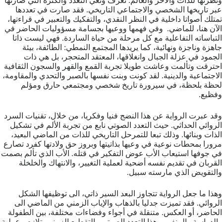
ونظرتها للذات والآخر والعالم. تعرف وتعي التعدد والكثرة التي صارتها
عبر تاريخها الشخصي والاجتماعي التاريخي. فقد صارت في تعددها
تمتلك أصواتا داخلية في النظر النقدي، والتفكيك والتعبير في قراءتها،
الآن هنا، للماضي. وفي فهمها ووعيها بجسامة مسؤوليات الحاضر في
التباساته التفاعلية مع كل مرحلة من حياة الساردة. فهي ليست ذاتا
جاهزة وناجزة ونهائية، كما يريدها المجتمع النمطي: الطائفة، بيئة
الجمود في عزلة الجبال وانغلاقها، المعتقد المتحجر، بل هي ذات
احترقت وتألمت وعاشت طويلا تجربة القمع والقهر والسجون الثقافية
الاجتماعية والدينية. لقد كونت وبنت نفسها بالصبر والتحدي والمقاومة،
لحظة بلحظة، في سيرورة تاريخ شخصي ومجتمعي حارق ومؤلم
وفظيع.
وقد عبرت الرواية عن هذا النضج فنيا وفكريا، من خلال، تقنيات السرد
الروائي الحداثي. حيث التعدد الصوتي نابع من تجربة الألم في تشكيل
الذات وبنائها. وذلك تبعا للتمرحل التاريخي للذات من الماضي البعيد،
مرورا بمحطات نوعية في وعيها بذاتيتها وبروز حق ولادتها كفرد تصارع
في جوفها استيعاب الأب عوض التفكير في قتله. الأب الذي تألم بصمت
القربان في تقديم نفسه أضحية لعملية التغيير، والانتهاك والخلخلة
والتقويض الذي مارسته سبيل.
وهذا ما جعل الرواية تتجاوز البعد السير ذاتي، الى توظيفها الشكل
الروائي. فقد تميزت جدليا بالذهاب والإياب الزمني من الماضي الى
الحاضر، أو العكس. متنقلة في أجواء وفضاءات مختلفة، بين الطفولة
والدراسة والمنفى. وهذا التعدد الصوتي والتقطيع الزمني يتلازم وعملية