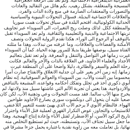
العمرانية الديمغرافية الاجتماعية. ولم تعد تلك الرقعة الجغرافية
المسيجة والمنغلقة، بشكل رهيب. بكم هائل من التقاليد والعادات
والتصورات والمعتقدات الصارمة في منع ولادة الذات والفرد،
والعلاقات الاجتماعية البديلة. فسؤال التحولات البنيوية والسياسية
الحداثية الكولونيالية، اقتحم البلدة في سياق تحولات همت سوريا
والمنطقة ككل. لذلك وصلت ريح التغيرات، الى السويداء عبر تجاويف
تربتها الاجتماعية والدينية والتعليمية والثقافية. ولم تعد السويداء تقبل
بالتوقف أو الرجوع الى الوراء. هكذا تقدم الرواية التحولات وتصف
الأمكنة والفضاءات والعلاقات، وما عرفته من تبدلات. وهذا ما مثلته
الفتاة سبيل، بوصفها طريقا بديلا للمرور بهذه الحياة. كما أن السويداء
غيرت زمانها في التواصل والتنقل و المعرفة. ولم تعد تقبل بتعاليم
الأجداد والعلماء الأجاويد، في العلاقة بالذات والآخر والعالم. فكانت
رحلة العلم والسفر والطائرة، دليلا واضحا على أن المنطقة غيرت
زمانها. إنه زمن آخر يعبر على أن جدلية الانغلاق والانفتاح صارت أمرا
محسوما بين البنت والأب، بين السويداء والعوالم السوفياتية. إنه نظام
أبوي ذكوري آخذ في تحلل وتفكك أحكامه وقواعده، المشبعة بالتناقض
والازدواجية. هذا يعني أن تجربة الألم التي عاشتها سبيل منذ ولادتها، لم
يخرج منها الأب سالما. فقد مست التحولات وعي وذهنية الأب، لكن كان
صعبا عليه أن يتحول الى دونكشوت سوري يصارع الأجاويد طواحين
الهواء. فالنظام الأبوي لا يرحم الأب الذي يهيئ نفسه للتغيير اللاعنفي،
للاستيعاب والتجاوز، عوض التكرار القهري لعملية قتل الأبناء واجترار
تاريخ الركود الآسن، أو الاضطرار لقتل الآباء وإعادة إنتاج الهمجية. وهذا
ما جعل سبيل تجتاف الأب، وتستبطنه، حيث لم تستطيع التخلص منه
نهائيا، بل تعاملت معه من زاوية نقدية باعتباره يحمل جزءا مشرقا في