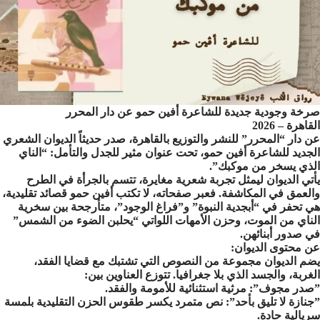
صرخة وجودية جديدة للشاعرة أفين حمو عن دار المحرر
​القاهرة – 2026
​عن دار “المحرر” للنشر والتوزيع بالقاهرة، صدر حديثاً الديوان الشعري
الجديد للشاعرة أفين حمو، تحت عنوان مثير للجدل والتأمل: “الناي
الذي يسخر من موكبك”.
​يأتي الديوان ليمثل تجربة شعرية مغايرة، تتسم بالجرأة في الطرح
والعمق في المكاشفة. فعبر صفحاته، لا تكتب أفين حمو قصائد تقليدية،
هي تحفر في “أبجدية النبوة” و”فراغ الوجود”، متأرجحة بين سخرية
الناي من الموت، وحزن الأمهات اللواتي “يحلبن الضوء من الشمس”
في صدور أبنائهن.
​عن محتوى الديوان:
​يضم الديوان مجموعة من النصوص التي تشتبك مع قضايا الفقد،
الغربة، والجسد الذي بلا جغرافيا. تتوزع العناوين بين:
​”صدر مجوف”: مرثية استثنائية للأمومة والفقد.
​”جنازة لا تليق بأحد”: نص متمرد يكسر طقوس الحزن التقليدية بلمسة
سريالية حادة.