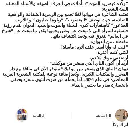
​”ولادة قيصرية للموت”: تأملات في الغرف الضيقة والأسئلة المعلقة.
​اللغة الشعرية:
​تعتمد الشاعرة في ديوانها لغةً تجمع بين الرمزية الشفافة والواقعية
الصادمة، حيث توظف “اليعسوب”، “رغوة الصابون”، و”الأرنب
المذعور” كاستعارات كبرى للحياة والموت والحب. الديوان يقدم رؤية
فلسفية للمرأة التي لا تبحث عن وطن يحميها بقدر ما تبحث عن “شرخ
في العالم” لتغرق فيه وتعيد اكتشاف ذاتها.
​مقتطف من الديوان:
​”قلت له وأنا أسير خلف أثره: مأساة!
لكني كنت أعني:
أرضعني موتك بلا دم،
أريد أن أكون الناي الذي يسخر من موكبك.”
​ديوان “الناي الذي يسخر من موكبك” متوفر الآن في منافذ بيع دار
المحرر والمكتبات الكبرى، ويُعد إضافة نوعية للمكتبة الشعرية العربية
المعاصرة في عام 2026، لما يحمله من صوت أنثوي متفرد يحتفي
بالخسارة بقدر ما يحتفي بالبقاء.
ال
السابقة
ال
التالية
اترك ردّاً