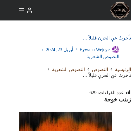
لتجاوز
لى
لمحتوى
تأخرتُ عنِ الحزنِ قليلاً …
Eywana Wejeye
أبريل 23, 2024
النصوص الشعرية
الرئيسية
النصوص
النصوص الشعرية
تأخرتُ عنِ الحزنِ قليلاً …
عدد القراءات:
629
زينب خوجة