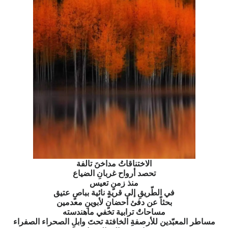
الاختناقاتُ مداخنَ تالفة
تحصد أرواح غربانِ الضياع
منذ زمنٍ تعيس
في الطّريقِ إلى قريةٍ نائية بباصٍ عتيق
بحثاً عن دفئ أحضانٍ لأبوينِ معدمين
مساحاتٌ ترابية تخفي ماهندسته
مساطر المعبّدين للأرصفةِ الخافتة تحتَ وابلِ الصحراء الصفراء