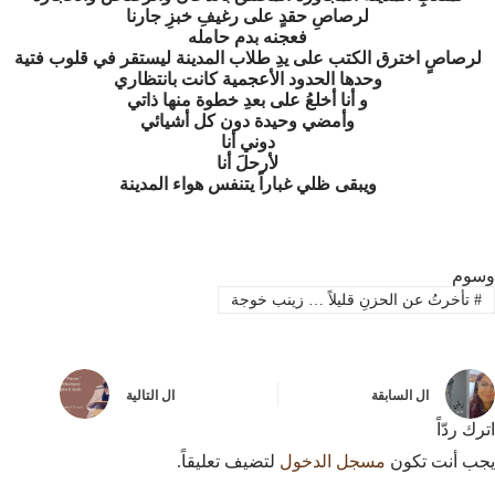
لرصاصِ حقدٍ على رغيفِ خبزِ جارنا
فعجنه بدم حامله
لرصاصٍ اخترق الكتب على يدِ طلاب المدينة ليستقر في قلوب فتية
وحدها الحدود الأعجمية كانت بانتظاري
و أنا أخلعُ على بعدِ خطوة منها ذاتي
وأمضي وحيدة دون كل أشيائي
دوني أنا
لأرحلَ أنا
ويبقى ظلي غباراً يتنفس هواء المدينة
وسوم
#
تأخرتُ عن الحزنِ قليلاً … زينب خوجة
ال
السابقة
ال
التالية
اترك ردّاً
يجب أنت تكون
مسجل الدخول
لتضيف تعليقاً.