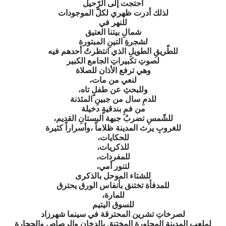
احتجت إلى الرّحيل
لذلك أدرت ظهري لكلّ الموجودات
للنهر في
شمالِ بيتنا العتيق
لشجرةِ التينِ المبتورة
للطّريقِ الطويلِ الذي انتظرتُ أحدهم فيه
لصوتِ تكبيراتِ الجامع الكبير
وهي ترفع الأذان للصلاة
لنعي من مات،
وللبحثِ عن طفلٍ تاه،
للدمِ سال من جبينِ المئذنة
من فمِ بندقيةٍ دخيلة
للشّمسِ تضربُ جبهة البستانِ القديم،
للغروبِ يرث المدينة ظلاماً ،وأسراراً كثيرة
للحكايات،
للذكريات،
للمفردات،
لتنور أمي،
للشتاء الموحل بالذكرى
للمدفأة تختنق بأنفاس الورق يحترق
للمارة،
للسوق اليتيم
لصرخاتِ تشرين المحترقة في سينما شهرزاد
لملعبِ المدينة المجاورة المختنق بالدخان والرصاص والحجارة