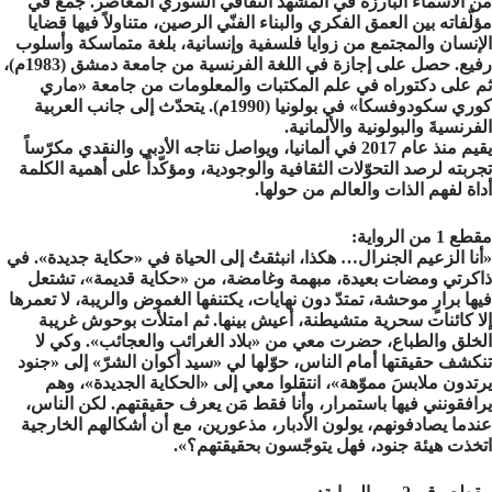
من الأسماء البارزة في المشهد الثقافي السوري المعاصر. جمع في
مؤلّفاته بين العمق الفكري والبناء الفنّي الرصين، متناولاً فيها قضايا
الإنسان والمجتمع من زوايا فلسفية وإنسانية، بلغة متماسكة وأسلوب
رفيع. حصل على إجازة في اللغة الفرنسية من جامعة دمشق (1983م)،
ثم على دكتوراه في علم المكتبات والمعلومات من جامعة «ماري
كوري سكودوفسكا» في بولونيا (1990م). يتحدّث إلى جانب العربية
الفرنسيةَ والبولونية والألمانية.
يقيم منذ عام 2017 في ألمانيا، ويواصل نتاجه الأدبي والنقدي مكرّساً
تجربته لرصد التحوّلات الثقافية والوجودية، ومؤكّداً على أهمية الكلمة
أداة لفهم الذات والعالم من حولها.
مقطع 1 من الرواية:
«أنا الزعيم الجنرال… هكذا، انبثقتُ إلى الحياة في «حكاية جديدة». في
ذاكرتي ومضات بعيدة، مبهمة وغامضة، من «حكاية قديمة»، تشتعل
فيها برارٍ موحشة، تمتدّ دون نهايات، يكتنفها الغموض والريبة، لا تعمرها
إلا كائنات سحرية متشيطنة، أعيش بينها. ثم امتلأت بوحوش غريبة
الخلق والطباع، حضرت معي من «بلاد الغرائب والعجائب». وكي لا
تنكشف حقيقتها أمام الناس، حوّلها لي «سيد أكوان الشرّ» إلى «جنود
يرتدون ملابسَ مموّهة»، انتقلوا معي إلى «الحكاية الجديدة»، وهم
يرافقونني فيها باستمرار، وأنا فقط مَن يعرف حقيقتهم. لكن الناس،
عندما يصادفونهم، يولون الأدبار، مذعورين، مع أن أشكالهم الخارجية
اتخذت هيئة جنود، فهل يتوجّسون بحقيقتهم؟».