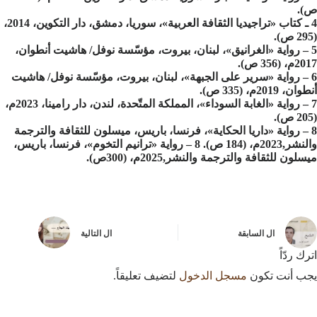
ص).
4 ـ كتاب «تراجيديا الثقافة العربية»، سوريا، دمشق، دار التكوين، 2014،
(295 ص).
5 – رواية «الغرانيق»، لبنان، بيروت، مؤسّسة نوفل/ هاشيت أنطوان،
2017م، (356 ص).
6 – رواية «سرير على الجبهة»، لبنان، بيروت، مؤسّسة نوفل/ هاشيت
أنطوان، 2019م، (335 ص).
7 – رواية «الغابة السوداء»، المملكة المتّحدة، لندن، دار رامينا، 2023م،
(205 ص).
8 – رواية «داريا الحكاية»، فرنسا، باريس، ميسلون للثقافة والترجمة
والنشر,2023م، (184 ص). 8 – رواية «ترانيم التخوم»، فرنسا، باريس،
ميسلون للثقافة والترجمة والنشر,2025م، (300ص).
ال
السابقة
ال
التالية
اترك ردّاً
يجب أنت تكون
مسجل الدخول
لتضيف تعليقاً.