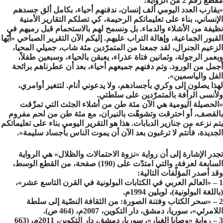
مقطع رقم 2 من الرواية:
«يقارب العدد اليومي ألف إنسان، ندفنهم أحياء، بكامل ألق جسدهم
الإنساني، بناء على تعليماتكم الرحيمة، كي تصلكم التقارير الأمنية
نظيفة من الأشلاء والدماء. بل ونسمح لهم بالاستحمام قبل رميهم في
القبور الجماعية، وإهالة التراب عليهم. إليكم الآن التقرير الصباحي «أيّها
الزعيم الجنرال، لقد جمعنا من المتمرّدين مئة شاب، جميلي المحيا،
وبعمر الرجولة، وثمانين فتاة عذراء، يعبقن بالحياء، وسبعين طفلاً،
أجمل من الورود. وتم دفنهم جميعهم أحياء، بعد أن عطرناهم برائحة
الفل والياسمين».
لهذا يصلون إلى وكري بأجسادهم، ولا يدعوني أنام. لتتغير أوامري،
ولأنسى الرأفة بالمتمرّدين على سلطتي.
«الحصيلة اليومية هي الآن مئة طن من أشلاء الجثث التي تمزّقت
بالقصف، أو احترقت وتشوهّت بالنيران، مع مئة طن من لحم مفروم
يتم نزعه من جنازير الدبابات. هذا هو التقرير اليومي بناء على تعليماتكم
الجديدة، فأنتم لا ترغبون بعد الآن أن يموت الناس بأجساد سليمة».
تجدر الإشارة إلى أن رواية «نزوة الاحتمالات والظلال» هي الرواية
السابعة لعرفة، والتي امتدّت على (190) صفحة، من القطع الوسط،
وقد أصدر المؤلّفات التالية:
1 – «العالم العربي في الكتابات البولونية في القرن التاسع عشر»،
(باللغة البولونية)، لوبلين 1994م.
2 – «سحر الكتاب وفتنة الصورة: من الثقافة النصّية إلى سلطة
اللامرئي»، سوريا، دمشق، دار التكوين، 2007م، (464 ص).
3 – رواية «وصايا الغبار»، سوريا، دمشق، دار التكوين، 2011م، (663