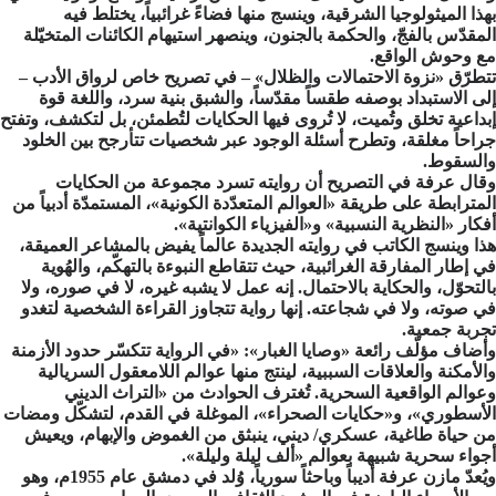
بهذا الميثولوجيا الشرقية، وينسج منها فضاءً غرائبياً، يختلط فيه
المقدّس بالفجّ، والحكمة بالجنون، وينصهر استيهام الكائنات المتخيّلة
مع وحوش الواقع.
تتطرّق «نزوة الاحتمالات والظلال» – في تصريح خاص لرواق الأدب –
إلى الاستبداد بوصفه طقساً مقدّساً، والشبق بنية سرد، واللغة قوة
إبداعية تخلق وتُميت، لا تُروى فيها الحكايات لتُطمئن، بل لتكشف، وتفتح
جراحاً مغلقة، وتطرح أسئلة الوجود عبر شخصيات تتأرجح بين الخلود
والسقوط.
وقال عرفة في التصريح أن روايته تسرد مجموعة من الحكايات
المترابطة على طريقة «العوالم المتعدّدة الكونية»، المستمدّة أدبياً من
أفكار «النظرية النسبية» و«الفيزياء الكوانتية».
هذا وينسج الكاتب في روايته الجديدة عالماً يفيض بالمشاعر العميقة،
في إطار المفارقة الغرائبية، حيث تتقاطع النبوءة بالتهكّم، والهُوية
بالتحوّل، والحكاية بالاحتمال. إنه عمل لا يشبه غيره، لا في صوره، ولا
في صوته، ولا في شجاعته. إنها رواية تتجاوز القراءة الشخصية لتغدو
تجربة جمعية.
وأضاف مؤلّف رائعة «وصايا الغبار»: «في الرواية تتكسّر حدود الأزمنة
والأمكنة والعلاقات السببية، لينتج منها عوالم اللامعقول السريالية
وعوالم الواقعية السحرية. تُغترف الحوادث من «التراث الديني
الأسطوري»، و«حكايات الصحراء»، الموغلة في القدم، لتشكّل ومضات
من حياة طاغية، عسكري/ ديني، ينبثق من الغموض والإبهام، ويعيش
أجواء سحرية شبيهة بعوالم «ألف ليلة وليلة».
ويُعدّ مازن عرفة أديباً وباحثاً سورياً، وُلد في دمشق عام 1955م، وهو