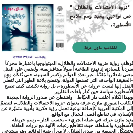
تُوظّف رواية «نزوة الاحتمالات والظلال» الميثولوجيا باعتبارها محركاً
سَردياً للسيادة، إذ تمنح الطاغية أصولاً ميتافيزيقية، وتُضفي على القتل
معنى شعائرياً مُقنّناً، عبر تعدّد العوالم وكسر السببية، حتى تُفكّك وهمَ
«الحقيقة الواحدة» التي تصنعها الدولة، وتفضح بلاغة الطهر التي تُغطّي
القتل. إنها ليست «رواية عن الأسطورة»، بل رواية تكشف كيف تصبح
الأسطورة سياسة حين تُدار بلغات التقارير.
وبهذا الكلام أعلنت دار الخيّاط – واشنطن عن صدور الرواية الجديدة
للكاتب السوري مازن عرفة بعنوان «نزوة الاحتمالات والظلال»، لتنضمّ
إلى المكتبة العربية كإضافة نوعية تحمل رؤية فكرية وأدبية متميّزة عن
الإنسان، في تقاطع أقصى للخيال مع الواقع.
يعيد مازن عرفة في عمله الجريء – بحسب الدار – رسم خريطة
الأسطورة والسلطة، حيث تتقاطع رغبات الآلهة مع نزوات الطغاة،
وتتشكّل الحقيقة من صدى الظلال، لا من أرضية الوقائع. وهو يستدعي