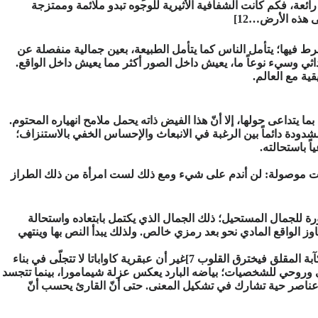
رائعة، فكم كانت الشفافية الأثيرية للوجوه تبدو ملائمة وممتزجة
ى هذه الأرض…12]
رط فيها؛ يتأمل الناس كما يتأمل الطبيعة، بعين جمالية منفصلة عن
ن حداثي وسيء نوعاً ما، يعيش داخل الصور أكثر مما يعيش داخل الواقع.
ية مع العالم.
تداعى حولها، إلا أنّ هذا الفيض ذاته يحمل ملامح انهياره المحتوم.
مشدودة دائماً بين الرغبة في الانبعاث والإحساس الخفي بالاستنزاف؛
ً باستحالته.
بارات موصولة: لن أندم على شيء ومع ذلك لست امرأة من ذلك الطراز
ة للجمال المستحيل؛ ذلك الجمال الذي يكتمل بابتعاده واستحالة
اوز الواقع المادي نحو بعد رمزي خالص. ولذلك يبدأ النص بها وينتهي
[كان مفعماً بجمال ذلك الصوت الذي لا مثيل له والذي كان يبتعدُ قوياً ورجراجاً، فيتدحرج كالصدى على الثلج وفي أنحاء الليل. صوتٌ له سحر الكآبة المقلق فيخترق القلوب 7]غير أن عبقرية كاواباتا لا تتجلّى في بناء
فسي وروحي للشخصيات؛ بياضه البارد يعكس عزلة شيمامورا، بينما تتجسد
عناصر حية تشارك في تشكيل المعنى. حتى أنّ القارئ يحسب أنّ