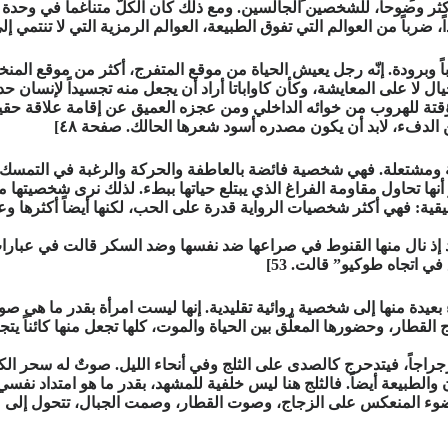
الأكثر وضوحاً، للشخصين الجالسين. ومع ذلك كان الكلّ متناغما في وحدة 
ً، ضرباً من العوالم التي تفوق الطبيعة، العوالم الرمزية التي لا تنتمي إل
 وبرودة. إنّه رجل يعيش الحياة من موقع المتفرج، أكثر من موقع المنخ
الخيال لا على المعايشة، وكأن كاواباتا أراد أن يجعل منه تجسيداً لإنسا
ة مؤقتة للهروب من خوائه الداخلي ومن عجزه العميق عن إقامة علاقة حقيق
من الدفء، لابد أن يكون مصدره أسود شعرها الحالك. صفحة ٤٨]
ومشتعلة. فهي شخصية فائضة بالعاطفة والحركة والرغبة في التمسك بما ي
أنها تحاول مقاومة الفراغ الذي يبتلع حياتها ببطء. لذلك نرى شخصيتها 
حقيقية: فهي أكثر شخصيات الرواية قدرة على الحب، لكنها أيضاً أكثرها وعيا
ا بعد إذ نال منها القنوط في صراعها ضد نفسها وضد السكر قالت في ع
 اتجاه طوكيو” قالت. 53]
يدة منها إلى شخصية روائية تقليدية. إنها ليست امرأة بقدر ما هي صور
لقطار، وحضورها المعلّق بين الحياة والموت، كلها تجعل منها كائناً يتج
 والطبيعة أيضاً. فالثلج هنا ليس خلفية للمشهد، بقدر ما هو امتداد ن
الضوء المنعكس على الزجاج، وصوت القطار، وصمت الجبال، تتحول إلى 