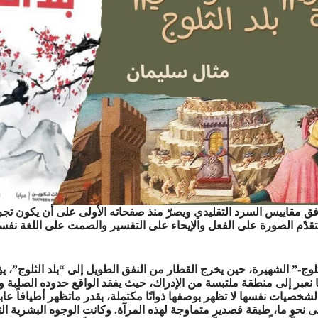
وفق مقاييس السرد التقليدي ويصرّ منذ صفحاته الأولى على أن يكون تجربة
ّم الصورة على الفعل والإيحاء على التفسير والصمت على اللغة نفسها.
لثلوج-” الشهيرة، حين يخرج القطار من النفق الطويل إلى “بلد الثلوج”، ي
 ما نعبر إلى منطقة ملتبسة من الإدراك، حيث يفقد الواقع حدوده الصلبة 
الشخصيات نفسها لا تظهر بوصفها ذواتًا مكتملة، بقدر ماتظهر أطيافاً 
على نحوٍ ما، طبقة قصديرٍ متماوجة لهذه المرآة. وكانت الوجوه البشرية