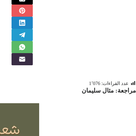
عدد القراءات:
1٬076
مراجعة: مثال سليمان