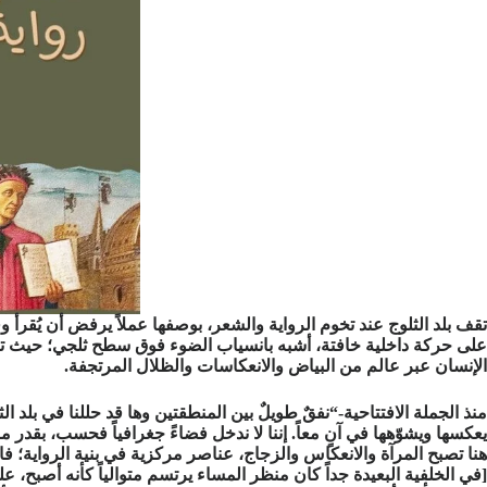
تقف بلد الثلوج عند تخوم الرواية والشعر، بوصفها عملاً يرفض أن يُقرأ 
على حركة داخلية خافتة، أشبه بانسياب الضوء فوق سطح ثلجي؛ حيث تتقد
الإنسان عبر عالم من البياض والانعكاسات والظلال المرتجفة.
منذ الجملة الافتتاحية-“نفقٌ طويلٌ بين المنطقتين وها قد حللنا في بلد ا
يعكسها ويشوّهها في آنٍ معاً. إننا لا ندخل فضاءً جغرافياً فحسب، بقدر
هنا تصبح المرآة والانعكاس والزجاج، عناصر مركزية في بنية الرواية؛ ف
[في الخلفية البعيدة جداً كان منظر المساء يرتسم متوالياً كأنه أصبح، 