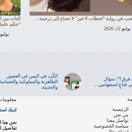
لحب في رواية “لحظات لا غير” لا تحتاج إلى ترجمة…
الذات بين ا
“حكم علينا
يوليو 12, 2026
يوليو 12, 026
الكُرد في اليمن في العصور
فرق؟”: سؤال
الطاهرية والمملوكية والعثمانية
 قناعٍ استفهامي…
والحديثة.
مة
معلومات 
الرئيسية
لديك است
من نحن
تواصل معنا
نحن هنا 
سياسة الخصوصية
تفاصيل ال
إنشاء مقال