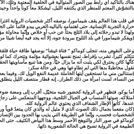
هناك بالتأكيد أي رابط بين الصور المتوالية في الخلفية المعتمة وتلك، 
بالتشوّش المعتم للمنظر الذي يكتنفه الليل، ليشكلا معاً كوناً واحداً وحيدا
في قلب هذا العالم يقف شيمامورا، بوصفه أكثر شخصيات الرواية اغتراباً
حرارة التجربة الإنسانية. حتى اهتمامه بالباليه-الغربي يبدو قائماً على 
ولهذا لا تبدو رحلاته إلى بلاد الثلج بحثاً عن حب أو خلاص وإنّما محاول
[ويفكر شيمامورا في بلد الثلوج ببرودة جوه، إلا أنه يجد فيه أيضا شيئا 
وعلى النقيض منه، تتجلى كوماكو ” فتاة غيشا” بوصفها طاقة حياة قلقة 
تتكلم كثيراً، تشرب بإفراط، تمنح نفسها بعشوائية مؤلمة وتتحرك كما لو 
كأنّها كائن يحترق لكي يثبت أنه ما يزال حيّاً. ومن هنا تنبع مأساويتها ال
تقول مخاطبةً بدها التي لم تطاوعها وهي في حالة سكر:
[ستنالين مني ما تستحقين أيتها الخاملة عديمة النفع الويل لك. وفيم
من النساء، لست امرأة من ذلك الطراز.. إنه قطار منتصف الليل ينطلق في
أما يوكو، فتظهر في الرواية كحضور شبه متخيّل، أقرب إلى ومضة ضوء بع
امتلاكه. صوتها المنساب في الجبال الثلجية، ووجهها المنعكس على زجاج ا
عندها، كأنها الإطار الشفاف الذي يحتوي عالم الرواية كله.
الشخصيات فحسب، وإنّما في الطريقة التي يذيب بها الحدود بين الإنسان
كوماكو في صور النار والتوهج الأحمر وسط هذا البياض الكثيف. حتى 
الطبيعة في الرواية تصبح هي الحالة الشعورية ذاتها.