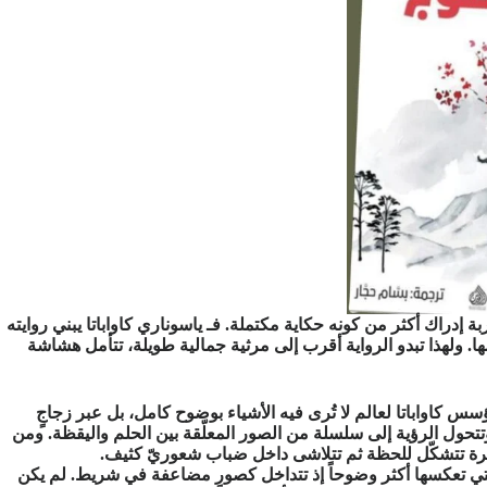
 إدراك أكثر من كونه حكاية مكتملة. فـ ياسوناري كاواباتا يبني روايته
 ولهذا تبدو الرواية أقرب إلى مرثية جمالية طويلة، تتأمل هشاشة
ؤسس كاواباتا لعالم لا تُرى فيه الأشياء بوضوح كامل، بل عبر زجاجٍ
وتتحول الرؤية إلى سلسلة من الصور المعلّقة بين الحلم واليقظة. ومن
عابرة تتشكّل للحظة ثم تتلاشى داخل ضباب شعوريّ كثيف.
 التي تعكسها أكثر وضوحاً إذ تتداخل كصورٍ مضاعفة في شريط. لم يكن