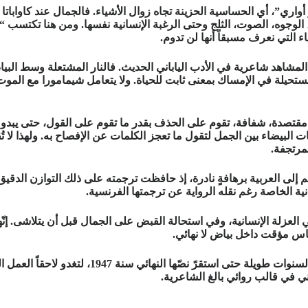
أواري”، أي الحساسية الحزينة تجاه زوال الأشياء. فالجمال عند كاواباتا 
وجوه، الصوت، الثلج وحتى الرغبة الإنسانية نفسها. ومن هنا تكتسب “الج
ء التي نعرف مسبقاً أنها لن تدوم.
المشاهد شاعرية في الأدب الياباني الحديث. فالنار المشتعلة وسط البي
المستحيلة في الإمساك بمعنى ثابت للحياة. ولا يتعامل شيمامورا مع الم
ة مقتصدة، شفافة، تقوم على الحذف بقدر ما تقوم على القول، حتى يبدو ال
لبيضاء بين الجمل لتقول ما تعجز الكلمات عن الإفصاح به. ولهذا لا تُق
مرتجفة.
لم إلى العربية برهافةٍ نادرة، إذ حافظت ترجمته على ذلك التوازن الدق
نية الخاصة رغم نقله الرواية عن ترجمتها الفرنسية.
ي العزلة الإنسانية، وفي استحالة القبض على الجمال قبل أن يتلاشى. إنّه
اس مؤقت داخل بياض لا نهائي.
صدرت الرواية للمرّة الأولى عام 1935، غير أنّ كاو
اني في قالب روائي بالغ الشاعرية.