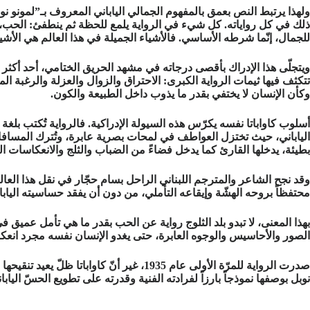
ولهذا يرتبط النص بعمق بالمفهوم الجمالي الياباني المعروف بـ”لمونو نو 
ذلك في كل رواياته. كل شيء في الرواية يلمع للحظة ثم ينطفئ: الحب، ال
للجمال، إنّما شرطه الأساسي. فالأشياء الجميلة في هذا العالم هي الأشيا
ويتجلّى هذا الإدراك بأقصى درجاته في مشهد الحريق الختامي، أحد أكثر 
تتكثف فيها ثيمات الرواية الكبرى: الاحتراق والزوال والعزلة والرغبة 
وكأن الإنسان لا يختفي بقدر ما يذوب داخل الطبيعة والكون.
أسلوب كاواباتا نفسه يكرّس هذه السيولة الإدراكية. فالرواية تُكتب بلغ
الياباني، حيث تختزل العواطف في لمحات بصرية عابرة، وتُترك المسافات ا
بطيئة، يدخلها القارئ كما يدخل فضاءً من الضباب والثلج والانعكاسات ال
وقد نجح الشاعر والمترجم اللبناني الراحل بسام حجّار في نقل هذا العا
محتفظاً بروحه الهشّة وإيقاعه التأملي، من دون أن يفقد حساسيته اليابا
بهذا المعنى، لا تبدو بلد الثلوج رواية عن الحب بقدر ما هي تأمل عميق ف
الصور والأحاسيس والوجوه العابرة، حتى يغدو الإنسان نفسه مجرد انعك
نوبل بوصفها نموذجاً بارزاً لفرادته الفنية وقدرته على تطويع الحسّ الياب