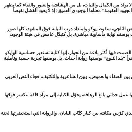
لا يولد من الكمال والثبات، بل من الهشاشة والعبور والفناء كما يظهر
هود العقيمة” معناها الوجودي العميق؛ إذ لا يعود الفشل نقيضاً
اض الثلجي، سقوط يوكو وامتداد درب التبانة فوق المشهد، كلها صور
وت بوصفه نهاية مأساوية مباشرة، بل كتبدّل غامض في هيئة الوجود،
صمت فيها أكثر بلاغة من الحوار. إنها كتابة تستعير حساسية الهايكو
رأ “بلد الثلوج” بوصفها رواية أحداث، بل بوصفها تجربة حسية وتأملية
يق بين الصفاء والغموض، وبين الشاعرية والتكثيف، فجاء النص العربي
ا عمل حداثي بالغ الرهافة، يحوّل الكتابة إلى مرآة قلقة تتكسر فوقها
اباتا ظلّ يعيد تنقيحها لسنوات طويلة حتى استقرّ نصّها النهائي سنة 1947، لتغدو لاحقاً العمل الذي كرّس مكانته بين كبار كتّاب اليابان، والرواية التي استحضرتها لجنة